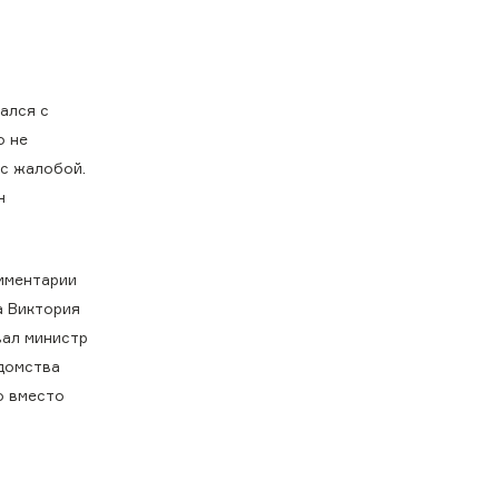
ался с
о не
 с жалобой.
н
мментарии
а Виктория
вал министр
едомства
о вместо