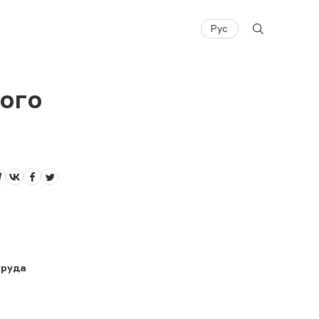
Рус
ного
труда