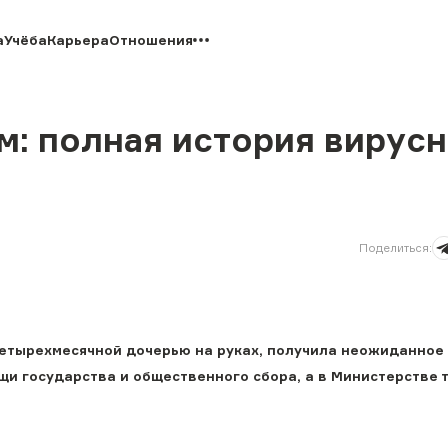
а
Учёба
Карьера
Отношения
м: полная история вирус
Поделиться
:
четырехмесячной дочерью на руках, получила неожиданное
щи государства и общественного сбора, а в Министерстве 