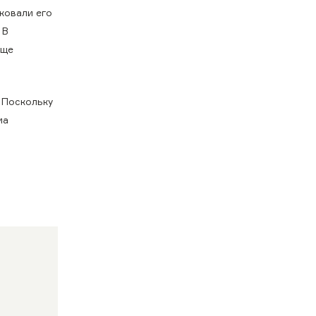
ковали его
 В
бще
 Поскольку
ма