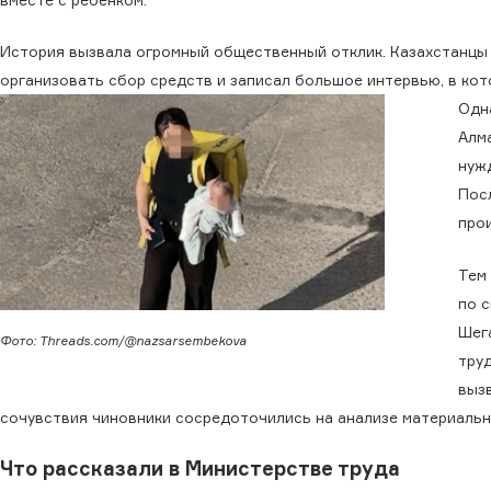
История вызвала огромный общественный отклик. Казахстанцы 
организовать сбор средств и записал большое интервью, в ко
Одн
Алм
нуж
Пос
про
Тем
по 
Шег
Фото: Threads.com/@nazsarsembekova
тру
выз
сочувствия чиновники сосредоточились на анализе материальн
Что рассказали в Министерстве труда