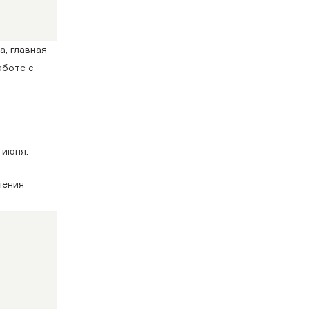
а, главная
аботе с
 июня.
ления