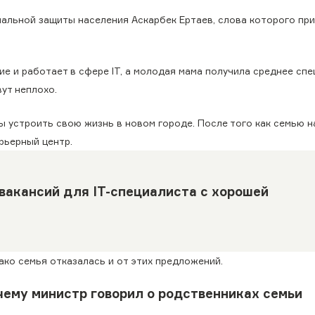
альной защиты населения Аскарбек Ертаев, слова которого пр
ие и работает в сфере IT, а молодая мама получила среднее сп
вут неплохо.
бы устроить свою жизнь в новом городе. После того как семью н
рьерный центр.
вакансий для IT-специалиста с хорошей
ако семья отказалась и от этих предложений.
чему министр говорил о родственниках семьи