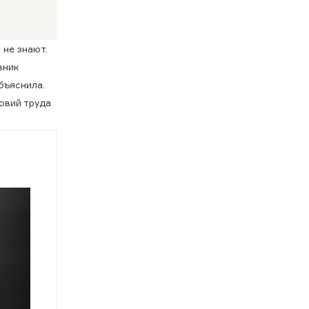
 не знают.
вник
бъяснила.
овий труда