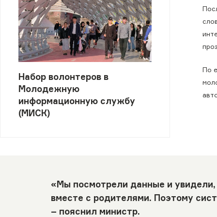
Пос
слов
инт
проз
По 
Набор волонтеров в
мол
Молодежную
авт
информационную службу
(МИСК)
«Мы посмотрели данные и увидели,
вместе с родителями. Поэтому сис
– пояснил министр.