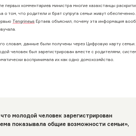
ле первых комментариев министра многие казахстанцы раскрити
а о том, что родители и брат супруга семьи живут обеспеченно.
ервью
Tengrinews
Ертаев объяснил, почему эта информация воо
вучала.
его словам, данные были получены через Цифровую карту семьи.
одой человек был зарегистрирован вместе с родителями, систе
оматически воспринимала их как одно домохозяйство.
 что молодой человек зарегистрирован
тема показывала общие возможности семьи»,