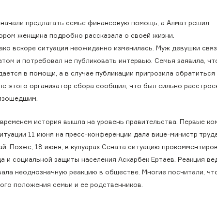
начали предлагать семье финансовую помощь, а Алмат решил
тором женщина подробно рассказала о своей жизни.
ако вскоре ситуация неожиданно изменилась. Муж девушки связ
атом и потребовал не публиковать интервью. Семья заявила, чт
дается в помощи, а в случае публикации пригрозила обратиться
ле этого организатор сбора сообщил, что был сильно расстрое
изошедшим.
 временем история вышла на уровень правительства. Первые ко
ситуации 11 июня на пресс-конференции дала вице-министр труд
ай. Позже, 18 июня, в кулуарах Сената ситуацию прокомментиро
да и социальной защиты населения Аскарбек Ертаев. Реакция в
вала неоднозначную реакцию в обществе. Многие посчитали, чт
ого положения семьи и ее родственников.