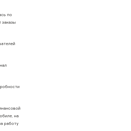
ась по
т заказы
вателей
нал
дробности
финансовой
обиле, на
на работу