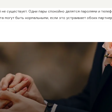
 не существует. Одни пары спокойно делятся паролями и телеф
а могут быть нормальными, если это устраивает обоих партнер