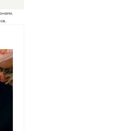
онами,
ов.