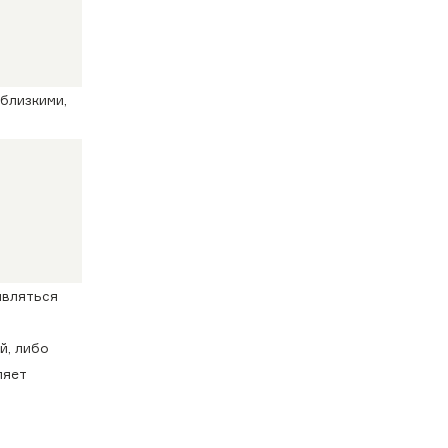
близкими,
являться
й, либо
ляет