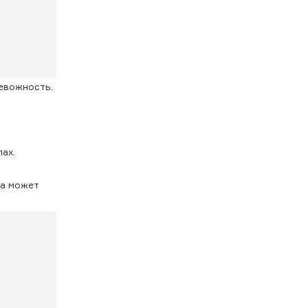
ревожность.
ах.
ка может