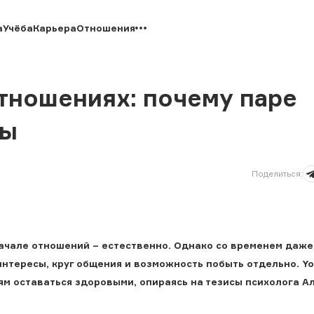
а
Учёба
Карьера
Отношения
тношениях: почему паре
цы
Поделиться
:
ачале отношений – естественно. Однако со временем даж
нтересы, круг общения и возможность побыть отдельно. Yo
м оставаться здоровыми, опираясь на тезисы психолога А