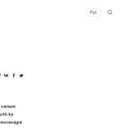
Рус
е самым
uth.kz
лександра