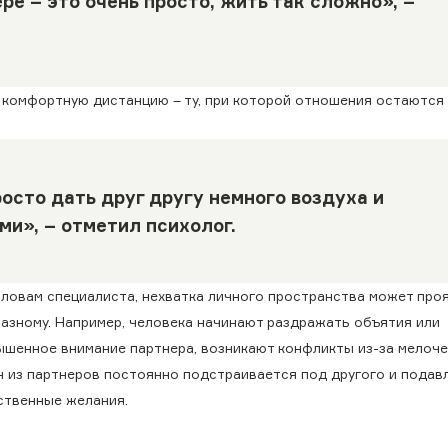
ре – это очень просто, жить так сложно», –
 комфортную дистанцию – ту, при которой отношения остаются 
осто дать друг другу немного воздуха и
и», – отметил психолог.
словам специалиста, нехватка личного пространства может про
разному. Например, человека начинают раздражать объятия или
ышенное внимание партнера, возникают конфликты из-за мелоче
н из партнеров постоянно подстраивается под другого и подав
ственные желания.