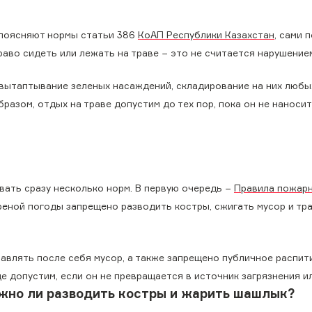
к поясняют нормы статьи 386
КоАП Республики Казахстан
, сами 
право сидеть или лежать на траве − это не считается нарушение
 вытаптывание зеленых насаждений, складирование на них любы
бразом, отдых на траве допустим до тех пор, пока он не наноси
вать сразу несколько норм. В первую очередь −
Правила пожар
етреной погоды запрещено разводить костры, сжигать мусор и тра
ставлять после себя мусор, а также запрещено публичное распит
е допустим, если он не превращается в источник загрязнения ил
жно ли разводить костры и жарить шашлык?