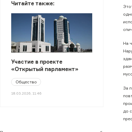
Читайте также:
Это
одн
исп
спич
На 
Нар
здан
Участие в проекте
разм
«Открытый парламент»
мусо
Общество
За 
18.03.2026, 11:46
пов
про
до 
пре