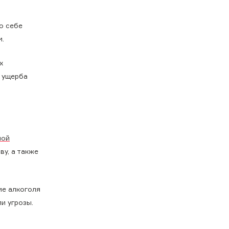
по себе
м.
х
т ущерба
ной
ву, а также
ие алкоголя
и угрозы.