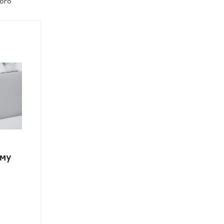
ого
мму