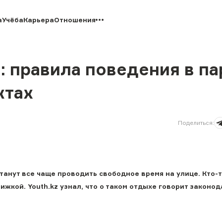
а
Учёба
Карьера
Отношения
 правила поведения в па
ктах
Поделиться
:
танут все чаще проводить свободное время на улице. Кто-
нижкой. Youth.kz узнал, что о таком отдыхе говорит законо