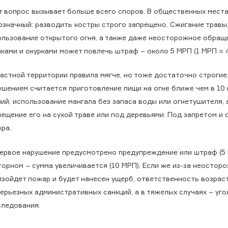
т вопрос вызывает больше всего споров. В общественных места
означный: разводить костры строго запрещено. Сжигание травы,
ользование открытого огня, а также даже неосторожное обращ
ками и окурками может повлечь штраф − около 5 МРП (1 МРП = 4 
частной территории правила мягче, но тоже достаточно строгие
ушением считается приготовление пищи на огне ближе чем в 10 
ий, использование мангала без запаса воды или огнетушителя, 
ещение его на сухой траве или под деревьями. Под запретом и 
ра.
первое нарушение предусмотрено предупреждение или штраф (5 
торном − сумма увеличивается (10 МРП). Если же из-за неостор
изойдет пожар и будет нанесен ущерб, ответственность возрас
серьезных административных санкций, а в тяжелых случаях − уг
следования.