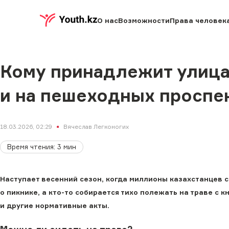
О нас
Возможности
Права человек
Кому принадлежит улица:
и на пешеходных проспе
18.03.2026, 02:29
Вячеслав Легконогих
Время чтения
:
3
мин
Наступает весенний сезон, когда миллионы казахстанцев с
о пикнике, а кто-то собирается тихо полежать на траве с к
и другие нормативные акты.