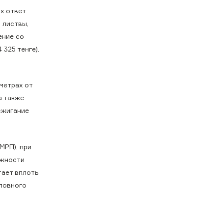
х ответ
 листвы,
ение со
325 тенге).
.
метрах от
а также
сжигание
МРП), при
ожности
тает вплоть
оловного