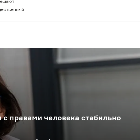
мешают
щественный
я с правами человека стабильно