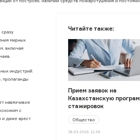
нции от построек, наличии средств пожаротушения и постоянн
Читайте также:
 сразу
ения мирных
м, включая
чаев.
ных индустрий:
, пропаганды
Прием заявок на
Казахстанскую програ
ет навязчивое
стажировок
прохожим с
 и даже арест
Общество
18.03.2026, 11:36