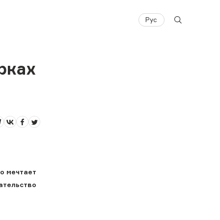
Рус
рках
то мечтает
дательство