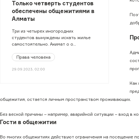
Только четверть студентов
обеспечены общежитиями в
Поэ
Алматы
доб
Три из четырех иногородних
Пр
студентов вынуждены искать жилье
самостоятельно. Акимат о о
студенческих общежитиях.
Адм
Права человека
сос
про
29.09.2023, 02:00
Как
пред
общежития, остается личным пространством проживающих.
Без веской причины – например, аварийной ситуации – вход в 
Гости в общежитии
Во многих общежитиях действуют ограничения на посещение п