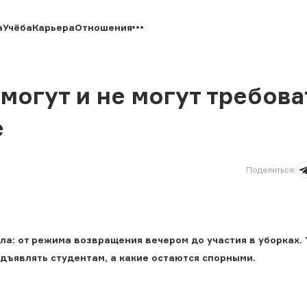
а
Учёба
Карьера
Отношения
могут и не могут требова
е
Поделиться
:
а: от режима возвращения вечером до участия в уборках. 
дъявлять студентам, а какие остаются спорными.