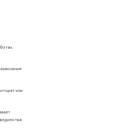
ботах,
азъяснения
екторат или
ивает
 ведомства