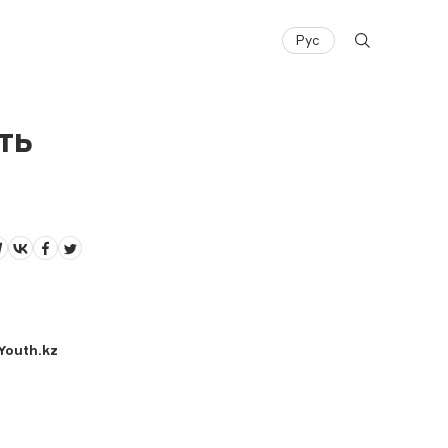
Рус
ть
Youth.kz