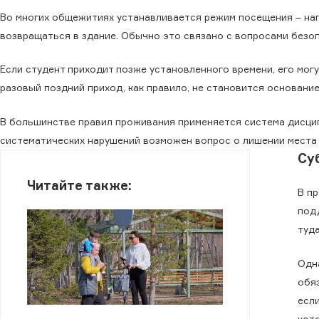
Во многих общежитиях устанавливается режим посещения – нап
возвращаться в здание. Обычно это связано с вопросами безоп
Если студент приходит позже установленного времени, его мог
разовый поздний приход, как правило, не становится основани
В большинстве правил проживания применяется система дисципл
систематических нарушений возможен вопрос о лишении места
Су
Читайте также:
В п
под
туд
Одн
обя
есл
кот