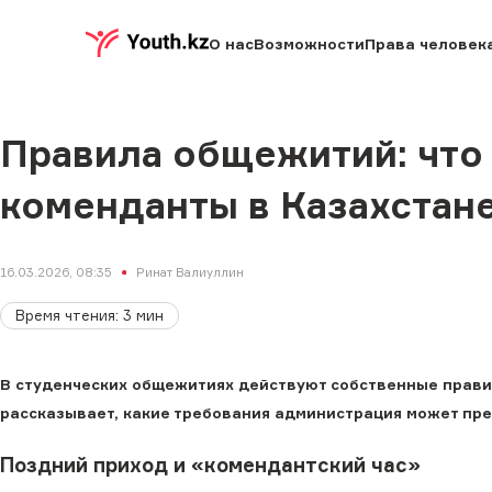
О нас
Возможности
Права человек
Правила общежитий: что 
коменданты в Казахстан
16.03.2026, 08:35
Ринат Валиуллин
Время чтения
:
3
мин
В студенческих общежитиях действуют собственные правил
рассказывает, какие требования администрация может пре
Поздний приход и «комендантский час»