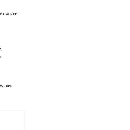
ства или
е
о
частью