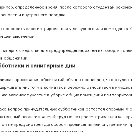
ример, определенное время, после которого студентам рекоме
асности и внутреннего порядка.
ут попросить зарегистрироваться у дежурного или коменданта.
ем для выселения.
инарных мер: сначала предупреждение, затем выговор, и тольк
 в общежитии.
бботники и санитарные дни
равилах проживания общежитий обычно прописано, что студент
держивать чистоту в комнатах и бережно относиться к имущест
а же включают участие в уборке общих помещений или территор
ако вопрос принудительных субботников остается спорным. Ф
зательный неоплачиваемый труд может рассматриваться как пр
и он не предусмотрен договором проживания или внутренними п
орыми студент согласился при заселении.