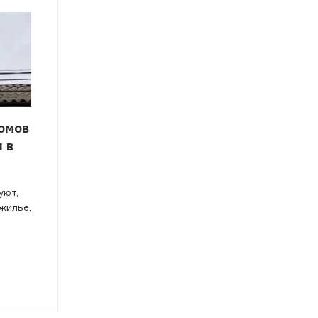
омов
 в
уют,
жилье.