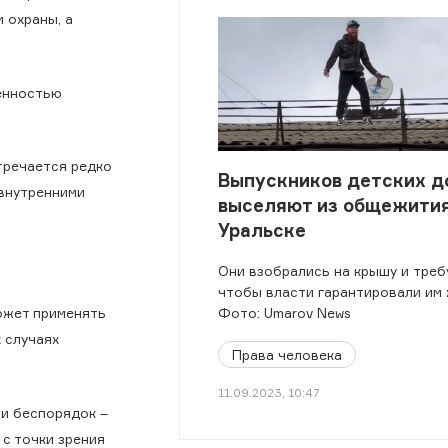
 охраны, а
енностью
тречается редко
Выпускников детских д
 внутренними
выселяют из общежития
Уральске
Они взобрались на крышу и треб
чтобы власти гарантировали им 
Фото: Umarov News
ожет применять
 случаях
Права человека
11.09.2023, 10:47
ли беспорядок –
с точки зрения