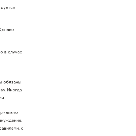
ндуется
 Однако
о в случае
ы обязаны
ву. Иногда
ии.
ормально
инуждение,
равилами, с