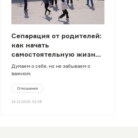
Сепарация от родителей:
как начать
самостоятельную жизнь
и не разругаться с
Думаем о себе, но не забываем о
семьей
важном.
Отношения
14.11.2025, 01:28