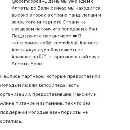
@edemdobali
41 день мы уже едем с
Алматы до Бали, сейчас мы находимся
высоко в горах в стране панд, лапши и
закрытого интернета Страну не
называем потому что попадаем в бан
Поддержите нас активом ❤️ В
телеграмме лайф: edemdobali
#алматы
#азия
#культура
#путешествие
#казахстан🇰🇿
♬ оригинальный звук -
Алматы Бали
Нашлись партнеры, которые предоставили
молодым людям велосипеды, есть
организации, предоставившие Максиму и
Алине питание и витамины, так что без
поддержки молодые авантюристы не
остались.