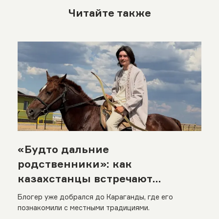
Читайте также
«Будто дальние
родственники»: как
казахстанцы встречают
путешественника Никиту
Блогер уже добрался до Караганды, где его
Кузнецова из Казани
познакомили с местными традициями.