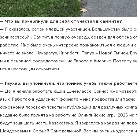
—
Что вы почерпнули для себя от участия в саммите?
— Я оказалась самой младшей участницей. Большинству было ок
занимаетесь?». Саммит, в первую очередь, создан для обмена о
работаю. Мне было очень интересно познакомиться с людьми со
ничего не знала: Никарагуа, Кирибати, Папуа – Новой Гвинеи, Б
мы в основном сосредоточены на Европе и Америке. Поэтому зн
меня настоящим открытием.
—
Гаухар, вы упомянули, что помимо учебы также работает
— Да, я начала работать еще в 11-м классе. Сейчас уже четверт
язык. Работаю в удаленном формате – мне предоставили такую 
основном я перевожу тексты и публикации для различных компа
недавно была принята на работу на Олимпийские игры 2026 на п
будут защищать честь Казахстана. Я закреплена как раз на ле
Шайдоровым и Софьей Самоделкиной. Все мы очень надеемся на