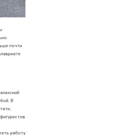
ы
ьно
ньше почти
алавриате
казахский
бой. В
тати,
х фигуристов
реть работу