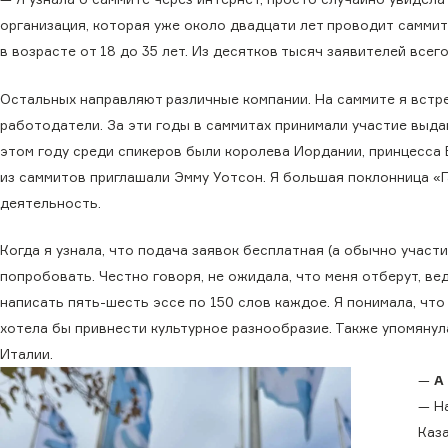
организация, которая уже около двадцати лет проводит саммит
в возрасте от 18 до 35 лет. Из десятков тысяч заявителей вс
Остальных направляют различные компании. На саммите я встре
работодатели. За эти годы в саммитах принимали участие выда
этом году среди спикеров были королева Иордании, принцесса Б
из саммитов приглашали Эмму Уотсон. Я большая поклонница «Г
деятельность.
Когда я узнала, что подача заявок бесплатная (а обычно участ
попробовать. Честно говоря, не ожидала, что меня отберут, в
написать пять-шесть эссе по 150 слов каждое. Я понимала, что 
хотела бы привнести культурное разнообразие. Также упомянул
Италии.
—
А
— Н
Каз