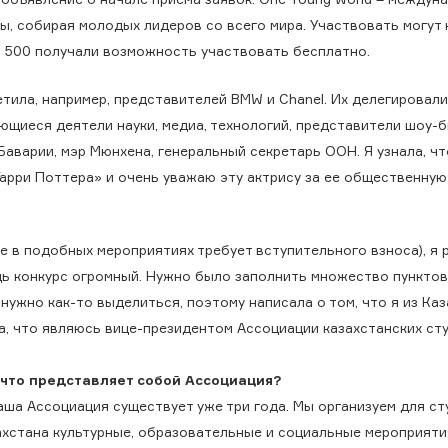
ы, собирая молодых лидеров со всего мира. Участвовать могут
его 500 получали возможность участвовать бесплатно.
тила, например, представителей BMW и Chanel. Их делегировали
ющиеся деятели науки, медиа, технологий, представители шоу-б
аварии, мэр Мюнхена, генеральный секретарь ООН. Я узнала, чт
арри Поттера» и очень уважаю эту актрису за ее общественную
ие в подобных мероприятиях требует вступительного взноса), я
едь конкурс огромный. Нужно было заполнить множество пунктов
нужно как-то выделиться, поэтому написала о том, что я из Каз
а, что являюсь вице-президентом Ассоциации казахстанских ст
 что представляет собой Ассоциация?
аша Ассоциация существует уже три года. Мы организуем для ст
ахстана культурные, образовательные и социальные мероприяти