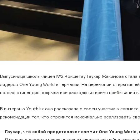
Выпускница школы-лицея №2 Кокшетау Гаухар Жакимова стала 
лидеров One Young World в Германии. На церемонии открытия е
полная стипендия покрыла все расходы во время пребывания в
В интервью Youth.kz она рассказала о своем участии в саммите,
рекомендации тем, кто стремится максимально реализовать сво
—
Гаухар, что собой представляет саммит One Young World, 
— Я узнала о саммите через интернет, просто случайно увидела