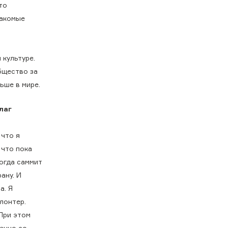
то
накомые
 культуре.
бщество за
ьше в мире.
лаг
 что я
 что пока
Когда саммит
ану. И
а. Я
лонтер.
При этом
менно со