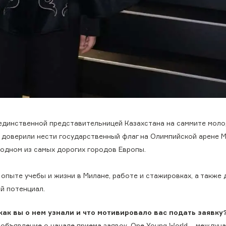
единственной представительницей Казахстана на саммите мол
й доверили нести государственный флаг на Олимпийской арене М
 одном из самых дорогих городов Европы.
 опыте учебы и жизни в Милане, работе и стажировках, а также 
й потенциал.
как вы о нем узнали и что
мотивировало вас подать заявку
 объявление о начале приема заявок. One Young World – междун