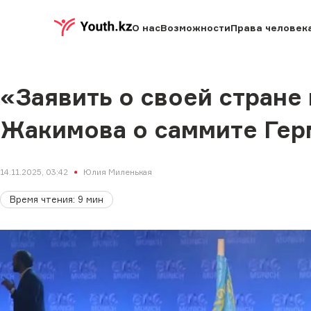
О нас
Возможности
Права человек
«Заявить о своей стране
Жакимова о саммите Герм
14.11.2025, 03:42
Юлия Миленькая
Время чтения
:
9
мин