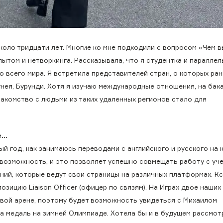
оло тридцати лет. Многие ко мне подходили с вопросом «Чем в
пытом и нетворкинга. Рассказывала, что я студентка и параллел
 всего мира. Я встретила представителей стран, о которых ра
рунея, Бурунди. Хотя я изучаю международные отношения, на бак
акомство с людьми из таких удаленных регионов стало для
е…
ый год, как занимаюсь переводами с английского и русского на 
возможность, и это позволяет успешно совмещать работу с уче
ний, которые ведут свои страницы на различных платформах. Кс
озицию Liaison Officer (офицер по связям). На Играх двое наши
довой арене, поэтому будет возможность увидеться с Михаилом
 медаль на зимней Олимпиаде. Хотела бы и в будущем рассмот