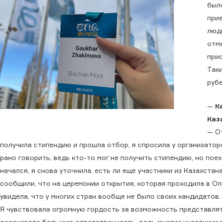
было
прие
люд
отме
при
Так
рубе
—
К
Каз
— От
получила стипендию и прошла отбор, я спросила у организаторо
рано говорить, ведь кто-то мог не получить стипендию, но пое
начался, я снова уточнила, есть ли еще участники из Казахстана
сообщили, что на церемонии открытия, которая проходила в Ол
увидела, что у многих стран вообще не было своих кандидатов.
Я чувствовала огромную гордость за возможность представля
осознавала большую ответственность, ведь многие участники в