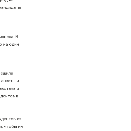
 кандидаты
изнеса. В
о на один
 решила
 анкеты и
ахстана и
удентов в
удентов из
я, чтобы им