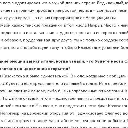
 легче адаптироваться в чужой для них стране. Ведь каждый, к
зжает за границу, проходит непростой период – все новое, нез
и, другая среда. На наших мероприятиях от Ассоциации мы
чаем казахстанские праздники, в том числе Наурыз. Часто к нам
соединяются и итальянские студенты, проявляя интерес к нашей
им образом, поддерживая друг друга, мы не только создаем соо
жом, но и способствуем тому, чтобы о Казахстане узнавали бол
акие эмоции вы испытали, когда узнали, что будете нести ф
ахстана на церемонии
открытия?
 Казахстана я была единственной. В июле, когда мне сообщили,
в, будут ли еще представители из нашей страны. Мне ответили,
хать на платной основе, либо быть направленным от компании. 
. Тогда мне сказали, что я – единственная, кто представляет стр
импийском зале в Мюнхене, мне предстоит нести флаг Казахстан
 Например, на церемонии открытия от Таджикистана флаг нес во
ть свою страну на таком масштабном международном событии. 
первые встречали представителя Казахстана, и у них теперь и