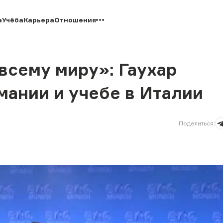
а
Учёба
Карьера
Отношения
 всему миру»: Гаухар
ании и учебе в Италии
Поделиться
: