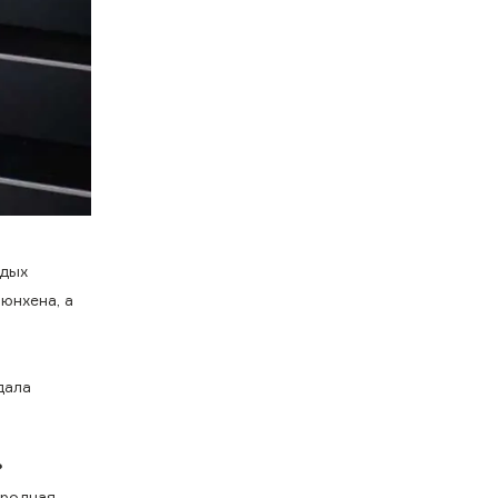
одых
юнхена, а
дала
?
ародная