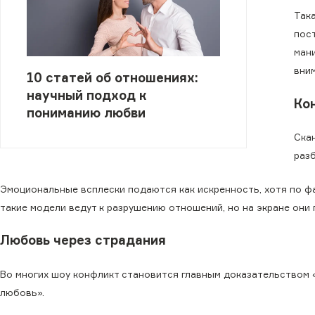
Так
пос
ман
вним
10 статей об отношениях:
научный подход к
Ко
пониманию любви
Ска
раз
Эмоциональные всплески подаются как искренность, хотя по фа
такие модели ведут к разрушению отношений, но на экране они
Любовь через страдания
Во многих шоу конфликт становится главным доказательством «
любовь».