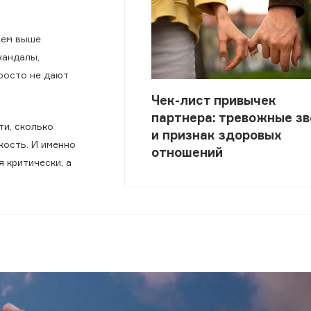
тем выше
кандалы,
росто не дают
Чек-лист привычек
партнера: тревожные зв
ти, сколько
и признак здоровых
кость. И именно
отношений
 критически, а