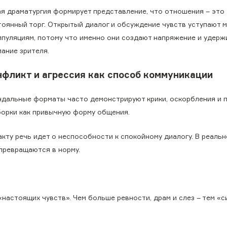
ая драматургия формирует представление, что отношения – это
тоянный торг. Открытый диалог и обсуждение чувств уступают 
ипуляциям, потому что именно они создают напряжение и удер
ание зрителя.
нфликт и агрессия как способ коммуникации
ндальные форматы часто демонстрируют крики, оскорбления и 
борки как привычную форму общения.
кту речь идет о неспособности к спокойному диалогу. В реаль
 превращаются в норму.
настоящих чувств». Чем больше ревности, драм и слез – тем «с