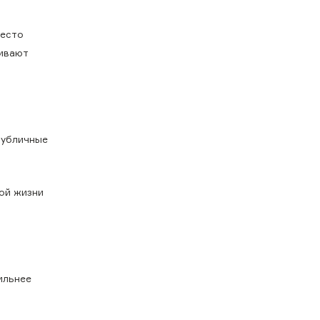
место
живают
публичные
ной жизни
ильнее