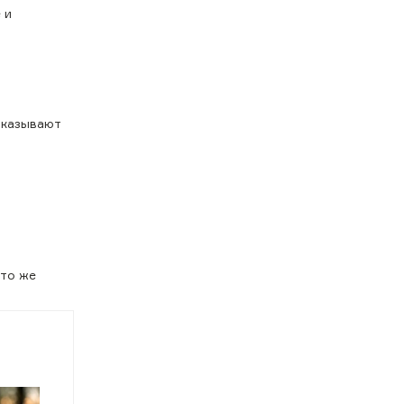
 и
оказывают
 то же