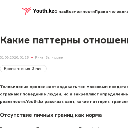
О нас
Возможности
Права человек
Какие паттерны отношен
31.03.2026, 01:28
Ринат Валиуллин
Время чтения
:
3
мин
Телевидение продолжает задавать тон массовым представ
отражают поведение людей, но и закрепляют определенны
реальности.Youth.kz рассказывает, какие паттерны трансл
Отсутствие личных границ как норма