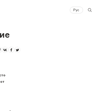
Рус
ние
сто
 от