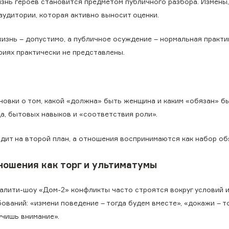
изнь героев становится предметом публичного разбора. Измены
удитории, которая активно выносит оценки.
изнь – допустимо, а публичное осуждение – нормальная практи
риях практически не представлены.
новки о том, какой «должна» быть женщина и каким «обязан» б
а, бытовых навыков и «соответствия роли».
дит на второй план, а отношения воспринимаются как набор об
ношения как торг и ультиматумы
еалити-шоу «Дом-2» конфликты часто строятся вокруг условий 
ований: «измени поведение – тогда будем вместе», «докажи – т
учишь внимание».