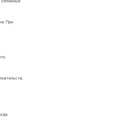
, семейные
ка. При
ыть
язательств,
и
огда