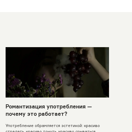
Романтизация употребления —
почему это работает?
Употребление обрамляется эстетикой: красиво
страдать, красиво тонуть, красиво срываться.