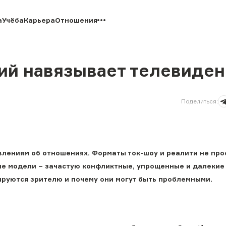
а
Учёба
Карьера
Отношения
ий навязывает телевиде
Поделиться
:
лениям об отношениях. Форматы ток-шоу и реалити не про
е модели – зачастую конфликтные, упрощенные и далекие
ируются зрителю и почему они могут быть проблемными.