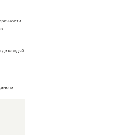
оричности.
но
 где каждый
Дамона