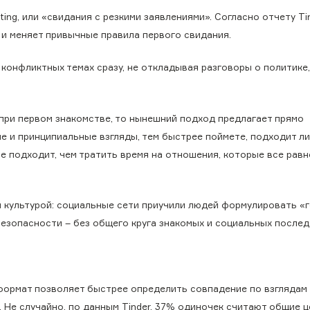
ing, или «свидания с резкими заявлениями». Согласно отчету Tin
 и меняет привычные правила первого свидания.
 конфликтных темах сразу, не откладывая разговоры о политике,
при первом знакомстве, то нынешний подход предлагает прямо
 и принципиальные взгляды, тем быстрее поймете, подходит ли
не подходит, чем тратить время на отношения, которые все равн
 культурой: социальные сети приучили людей формулировать «
езопасности – без общего круга знакомых и социальных послед
 формат позволяет быстрее определить совпадение по взглядам
 Не случайно, по данным Tinder, 37% одиночек считают общие 