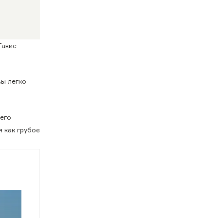
Такие
вы легко
 его
 как грубое