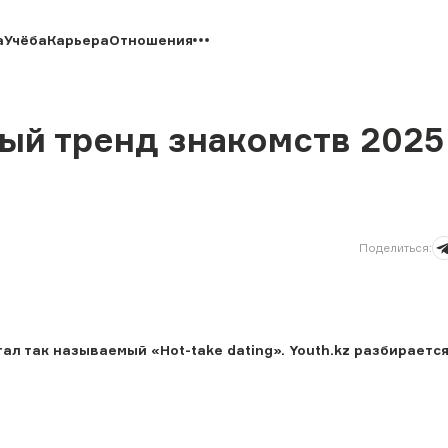
а
Учёба
Карьера
Отношения
ный тренд знакомств 2025
Поделиться
:
ал так называемый «Hot-take dating». Youth.kz разбирается