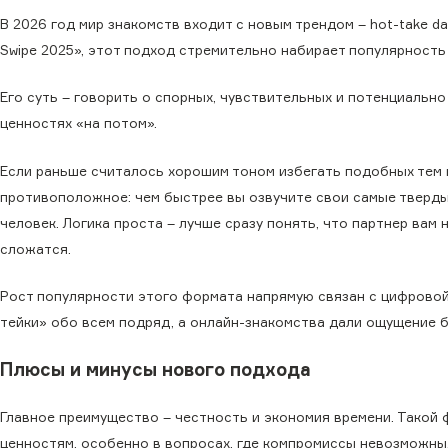
В 2026 год мир знакомств входит с новым трендом – hot-take dat
Swipe 2025», этот подход стремительно набирает популярность
Его суть – говорить о спорных, чувствительных и потенциально
ценностях «на потом».
Если раньше считалось хорошим тоном избегать подобных тем 
противоположное: чем быстрее вы озвучите свои самые твердые
человек. Логика проста – лучше сразу понять, что партнер вам 
сложатся.
Рост популярности этого формата напрямую связан с цифровой
тейки» обо всем подряд, а онлайн-знакомства дали ощущение б
Плюсы и минусы нового подхода
Главное преимущество – честность и экономия времени. Такой
ценностям, особенно в вопросах, где компромиссы невозможны.