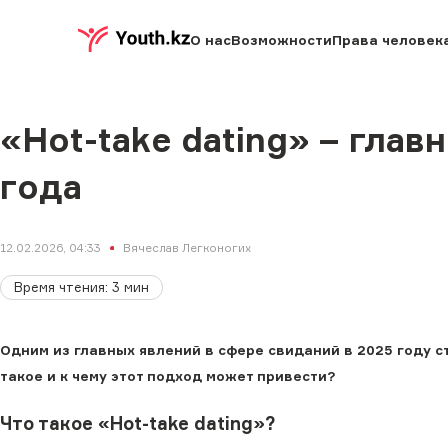
О нас
Возможности
Права человек
«Hot-take dating» – глав
года
12.02.2026, 04:33
Вячеслав Легконогих
Время чтения
:
3
мин
Одним из главных явлений в сфере свиданий в 2025 году ст
такое и к чему этот подход может привести?
Что такое «Hot-take dating»?