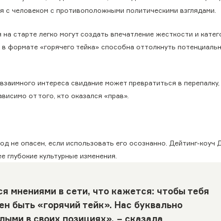
я с человеком с противоположными политическими взглядами.
 на старте легко могут создать впечатление жесткости и катег
а в формате «горячего тейка» способна оттолкнуть потенциаль
 взаимного интереса свидание может превратиться в перепалку,
висимо от того, кто оказался «прав».
од не опасен, если использовать его осознанно. Дейтинг-коуч 
е глубокие культурные изменения.
 мнениями в сети, что кажется: чтобы тебя
ен быть «горячий тейк». Нас буквально
лыми в своих позициях», −
сказала