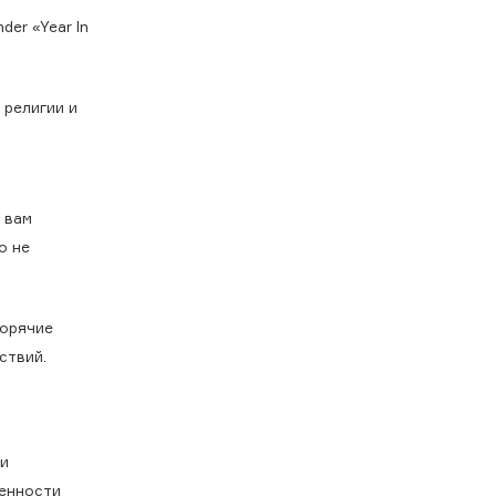
der «Year In
 религии и
 вам
о не
горячие
ствий.
 и
ценности