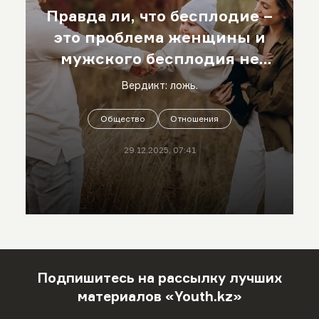
Правда ли, что бесплодие –
это проблема женщины и
мужского бесплодия не
существует?
Вердикт: ложь.
Общество
Отношения
29.12.2025, 07:41
Подпишитесь на рассылку лучших
материалов «Youth.kz»