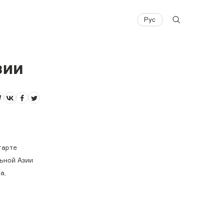
Рус
зии
тарте
ьной Азии
а,