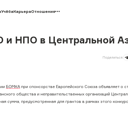
а
Учёба
Карьера
Отношения
О и НПО в Центральной А
Поделиться
:
зии
БОМКА
при спонсорстве Европейского Союза объявляет о с
данского общества и неправительственных организаций Централ
я сумма, предусмотренная для грантов в рамках этого конкурс