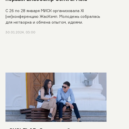
С 26 по 28 января МИСК организовала XI
[не]конференцию ЖасКэмп. Молодежь собралась
для нетворка и обмена опытом, идеями.
30.01.2024, 03:00