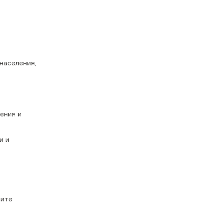
населения,
ения и
и и
шите