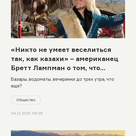
«Никто не умеет веселиться
так, как казахи» – американец
Бретт Лампман о том, что
удивило его в Казахстане
Базары, водоматы, вечеринки до трех утра, что
еще?
Общество
04.12.2025, 09:28