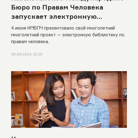
Бюро по Правам Человека
запускает электронную
библиотеку по правам человека
4 июня КМБПЧ презентовало свой многолетний
многолетний проект — электронную библиотеку по
правам человека.
05.06.2024, 10:15