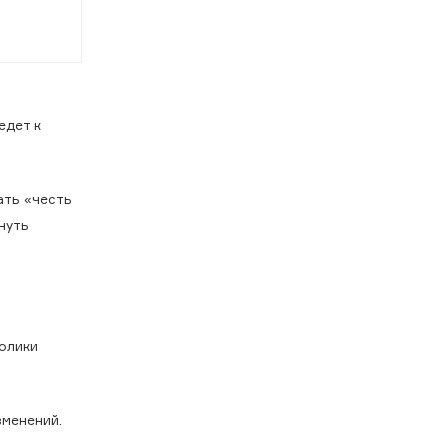
едет к
ать «честь
нуть
олики
менений.