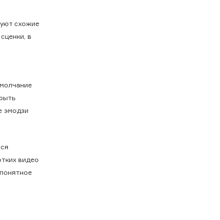
зуют схожие
сценки, в
 молчание
крыть
е эмодзи
тся
отких видео
 понятное