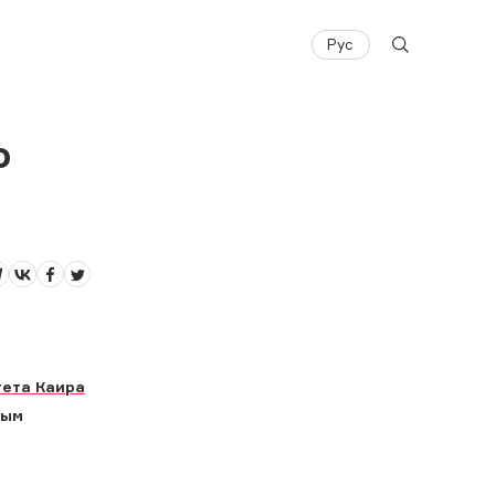
Рус
о
тета Каира
вым