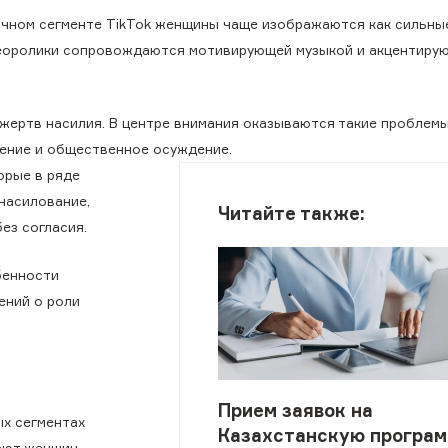
ычном сегменте TikTok женщины чаще изображаются как сильны
еоролики сопровождаются мотивирующей музыкой и акцентирую
жертв насилия. В центре внимания оказываются такие проблемы
ление и общественное осуждение.
орые в ряде
насилование,
Читайте также:
ез согласия.
бенности
ений о роли
Прием заявок на
ых сегментах
Казахстанскую програ
вают женщин