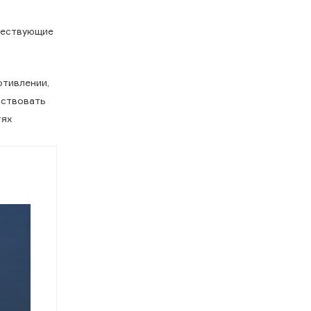
ществующие
отивлении,
бствовать
тях