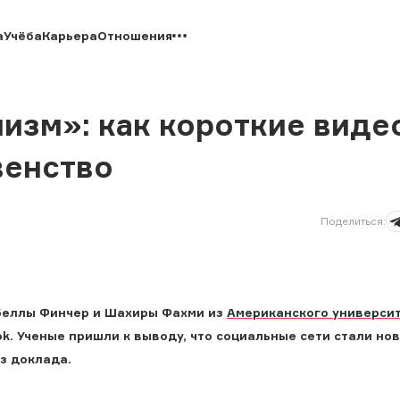
а
Учёба
Карьера
Отношения
изм»: как короткие виде
венство
Поделиться
:
абеллы Финчер и Шахиры Фахми из
Американского универси
k. Ученые пришли к выводу, что социальные сети стали но
из доклада.