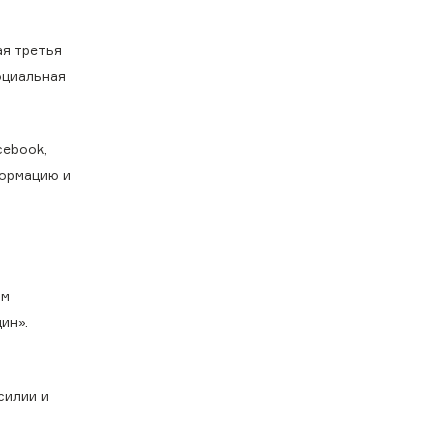
ая третья
оциальная
cebook,
формацию и
ым
ин».
силии и