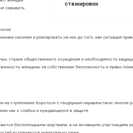
стажировок
не скрывать
ногие
наки насилия и реагировать на них до того, как ситуация прив
емьи, страхе общественного осуждения и необходимости защищ
ственность женщины за собственную безопасность и право поки
 на стремление бороться с гендерным неравенством, многие р
ах как о слабых и нуждающихся в защите.
аются беспомощными жертвами, а не активными участницами из
остей встречаются значительно реже.