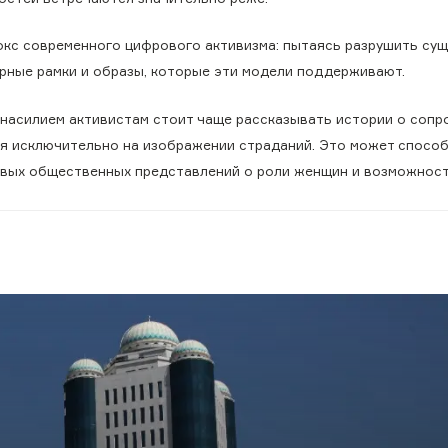
окс современного цифрового активизма: пытаясь разрушить су
урные рамки и образы, которые эти модели поддерживают.
насилием активистам стоит чаще рассказывать истории о сопр
ся исключительно на изображении страданий. Это может спосо
овых общественных представлений о роли женщин и возможнос