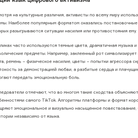
мотря на культурные различия, активисты по всему миру исполь
емы. Наиболее популярным форматом оказались постановочные 
орых разыгрываются ситуации насилия или противостояния ему.
оликах часто используются темные цвета, драматичная музыка и
волические предметы. Например, заклеенный рот символизирует
тв, ремень − физическое насилие, цветы − попытки агрессора с
токость за демонстрацией любви, а разбитые сердца и плачущи
огают передать эмоциональную боль.
ледователи отмечают, что во многом такие сходства объясняю
бенностями самого TikTok. Алгоритмы платформы и формат кор
щряют эмоциональное и визуально насыщенное повествование,
итории независимо от языка.