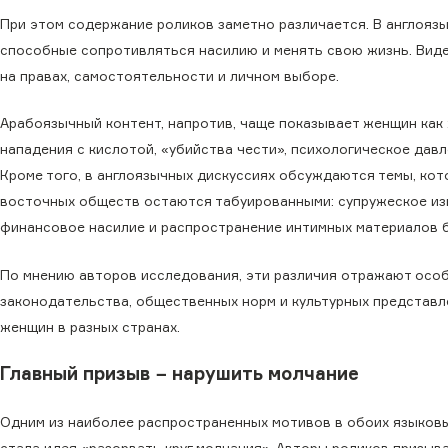
При этом содержание роликов заметно различается. В англояз
способные сопротивляться насилию и менять свою жизнь. Вид
на правах, самостоятельности и личном выборе.
Арабоязычный контент, напротив, чаще показывает женщин как 
нападения с кислотой, «убийства чести», психологическое дав
Кроме того, в англоязычных дискуссиях обсуждаются темы, кот
восточных обществ остаются табуированными: супружеское из
финансовое насилие и распространение интимных материалов б
По мнению авторов исследования, эти различия отражают осо
законодательства, общественных норм и культурных представл
женщин в разных странах.
Главный призыв − нарушить молчание
Одним из наиболее распространенных мотивов в обоих языков
стала идея «разорвать круг молчания». Авторы роликов призы