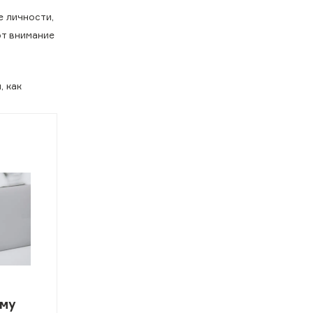
е личности,
т внимание
, как
мму