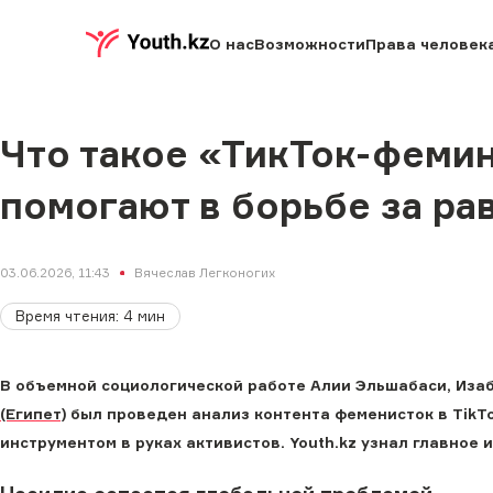
О нас
Возможности
Права человек
Что такое «ТикТок-фемин
помогают в борьбе за ра
03.06.2026, 11:43
Вячеслав Легконогих
Время чтения
:
4
мин
В объемной социологической работе Алии Эльшабаси, Из
(Египет)
был проведен анализ контента феменисток в TikTo
инструментом в руках активистов. Youth.kz узнал главное 