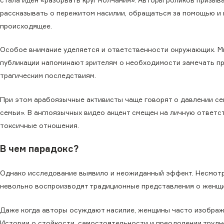
рассказывать о пережитом насилии, обращаться за помощью и 
происходящее.
Особое внимание уделяется и ответственности окружающих. М
публикации напоминают зрителям о необходимости замечать приз
трагическим последствиям.
При этом арабоязычные активисты чаще говорят о давлении с
семьи». В англоязычных видео акцент смещен на личную ответ
токсичные отношения.
В чем парадокс?
Однако исследование выявило и неожиданный эффект. Несмотря
невольно воспроизводят традиционные представления о женщин
Даже когда авторы осуждают насилие, женщины часто изображ
Истории о стойкости, самостоятельности и преодолении трудн