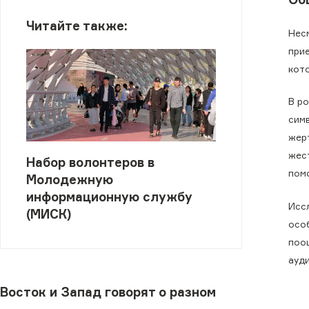
Читайте также:
Нес
при
кот
В р
сим
жер
жес
Набор волонтеров в
пом
Молодежную
информационную службу
Исс
(МИСК)
осо
поо
ауд
Восток и Запад говорят о разном