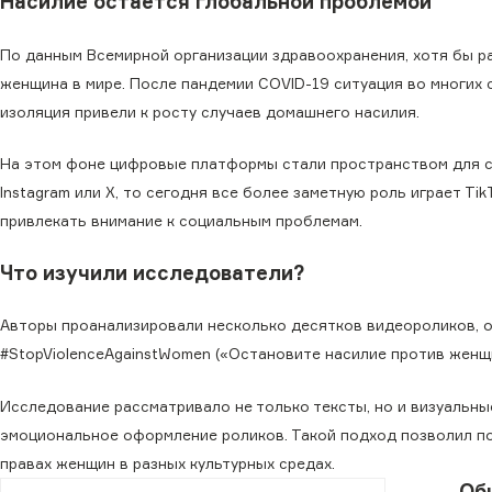
Насилие остается глобальной проблемой
По данным Всемирной организации здравоохранения, хотя бы р
женщина в мире. После пандемии COVID-19 ситуация во многих 
изоляция привели к росту случаев домашнего насилия.
На этом фоне цифровые платформы стали пространством для с
Instagram или X, то сегодня все более заметную роль играет T
привлекать внимание к социальным проблемам.
Что изучили исследователи?
Авторы проанализировали несколько десятков видеороликов, 
#StopViolenceAgainstWomen («Остановите насилие против женщ
Исследование рассматривало не только тексты, но и визуальные
эмоциональное оформление роликов. Такой подход позволил по
правах женщин в разных культурных средах.
Об