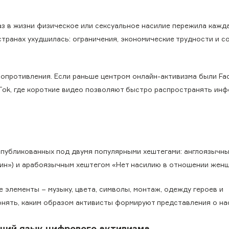
аз в жизни физическое или сексуальное насилие пережила кажд
странах ухудшилась: ограничения, экономические трудности и с
опротивления. Если раньше центром онлайн-активизма были Fa
ikTok, где короткие видео позволяют быстро распространять ин
опубликованных под двумя популярными хештегами: англоязычн
ин») и арабоязычным хештегом «Нет насилию в отношении женщ
 элементы − музыку, цвета, символы, монтаж, одежду героев и
нять, каким образом активисты формируют представления о на
щий язык цифрового активизма