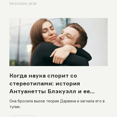
09.03.2024, 10:16
Когда наука спорит со
стереотипами: история
Антуанетты Блэкуэлл и ее
влияние на гендерные роли
Она бросила вызов теории Дарвина и загнала его в
тупик.