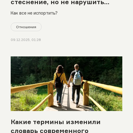
стеснение, но не нарушить
личные границы
Как все не испортить?
Отношения
09.12.2025, 01:28
Какие термины изменили
словарь современного