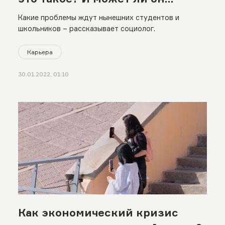
привести к молодежным
Какие проблемы ждут нынешних студентов и
протестам?
школьников – рассказывает социолог.
Карьера
30.01.2022, 01:10
Как экономический кризис