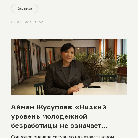
Карьера
24.04.2026, 10:32
Айман Жусупова: «Низкий
уровень молодежной
безработицы не означает
отсутствие проблем»
Социолог оценила ситуацию на казахстанском