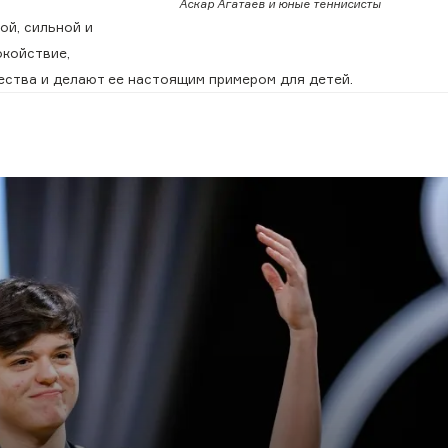
Аскар Агатаев и юные теннисисты
ой, сильной и
окойствие,
ства и делают ее настоящим примером для детей.