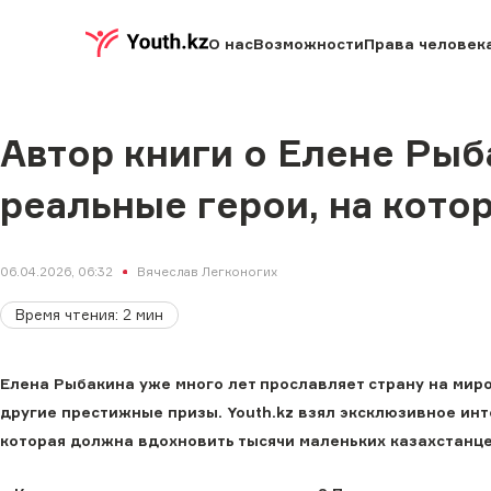
О нас
Возможности
Права человек
Автор книги о Елене Ры
реальные герои, на кото
06.04.2026, 06:32
Вячеслав Легконогих
Время чтения
:
2
мин
Елена Рыбакина уже много лет прославляет страну на миро
другие престижные призы. Youth.kz взял эксклюзивное инт
которая должна вдохновить тысячи маленьких казахстанце