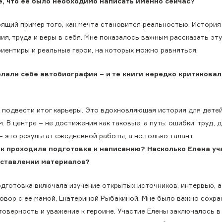
е, что ее было необходимо написать именно сейчас?
оящий пример того, как мечта становится реальностью. История
ия, труда и веры в себя. Мне показалось важным рассказать эт
иентиры и реальные герои, на которых можно равняться.
лали себе автобиографии − и те книги нередко критиковал
а подвести итог карьеры. Это вдохновляющая история для дете
 В центре − не достижения как таковые, а путь: ошибки, труд, 
− это результат ежедневной работы, а не только талант.
к проходила подготовка к написанию? Насколько Елена у
оставлении материалов?
одготовка включала изучение открытых источников, интервью, а
говор с ее мамой, Екатериной Рыбакиной. Мне было важно сохра
оверность и уважение к героине. Участие Елены заключалось в 