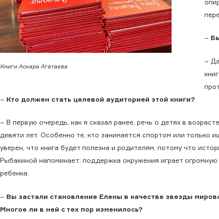
опи
пер
−
Бы
− Да
Книги Аскара Агатаева
книг
про
−
Кто должен стать целевой аудиторией этой книги?
− В первую очередь, как я сказал ранее, речь о детях в возраст
девяти лет. Особенно те, кто занимается спортом или только ищ
уверен, что книга будет полезна и родителям, потому что исто
Рыбакиной напоминает: поддержка окружения играет огромную 
ребенка.
−
Вы застали становление Елены в качестве звезды миров
Многое ли в ней с тех пор изменилось?