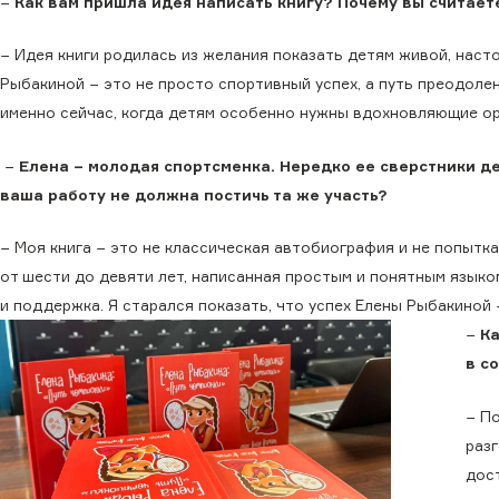
−
Как вам пришла идея написать книгу? Почему вы считает
− Идея книги родилась из желания показать детям живой, наст
Рыбакиной − это не просто спортивный успех, а путь преодолен
именно сейчас, когда детям особенно нужны вдохновляющие ор
−
Елена − молодая спортсменка. Нередко ее сверстники де
ваша работу не должна постичь та же участь?
− Моя книга − это не классическая автобиография и не попытк
от шести до девяти лет, написанная простым и понятным языком.
и поддержка. Я старался показать, что успех Елены Рыбакиной 
−
Ка
в с
− П
раз
дост