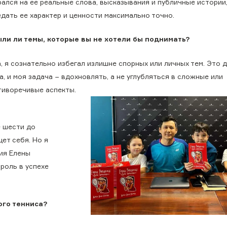
рался на ее реальные слова, высказывания и публичные истории
едать ее характер и ценности максимально точно.
ли ли темы, которые вы не хотели бы поднимать?
, я сознательно избегал излишне спорных или личных тем. Это 
а, и моя задача − вдохновлять, а не углубляться в сложные или
тиворечивые аспекты.
е шести до
ет себя. Но я
рия Елены
роль в успехе
ого тенниса?