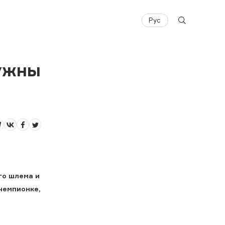
Рус
нужны
го шлема и
чемпионке,