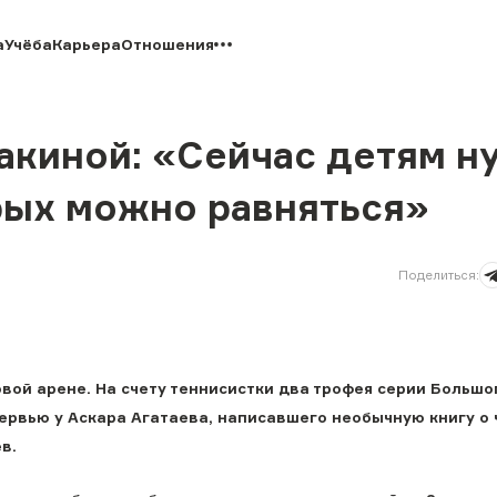
а
Учёба
Карьера
Отношения
бакиной: «Сейчас детям 
рых можно равняться»
Поделиться
:
вой арене. На счету теннисистки два трофея серии Большо
ервью у Аскара Агатаева, написавшего необычную книгу о 
в.