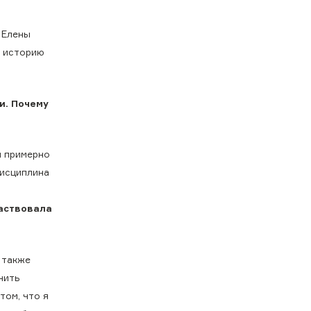
 Елены
у историю
и. Почему
й примерно
дисциплина
частвовала
 также
нить
том, что я