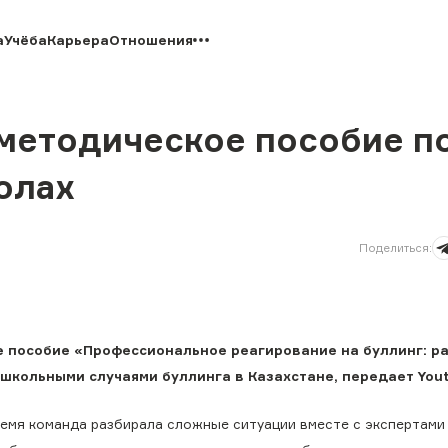
а
Учёба
Карьера
Отношения
 методическое пособие п
олах
Поделиться
:
 пособие «Профессиональное реагирование на буллинг: р
школьными случаями буллинга в Казахстане, передает Yout
ремя команда разбирала сложные ситуации вместе с экспертами