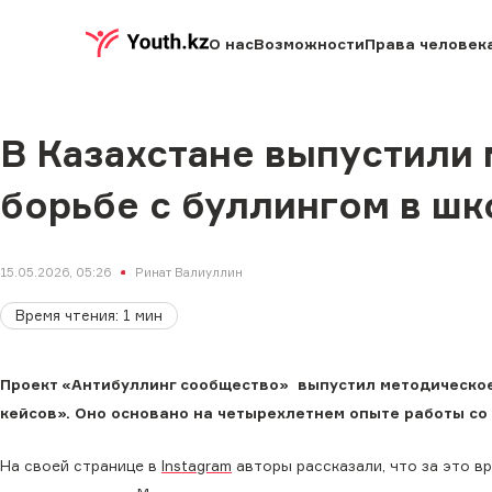
О нас
Возможности
Права человек
В Казахстане выпустили
борьбе с буллингом в шк
15.05.2026, 05:26
Ринат Валиуллин
Время чтения
:
1
мин
Проект «Антибуллинг сообщество» выпустил методическое
кейсов». Оно основано на четырехлетнем опыте работы со 
На своей странице в
Instagram
авторы рассказали, что за это в