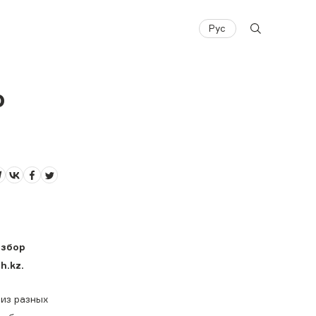
Рус
о
азбор
h.kz.
 из разных