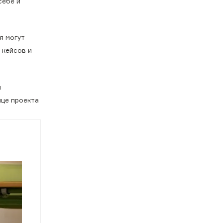
себе и
я могут
 кейсов и
и
ице проекта