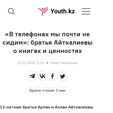
«В телефонах мы почти не
сидим»: братья Айткалиевы
о книгах и ценностях
22.01.2026, 11:43
Юлия Миленькая
Время чтения
:
5
мин
13-летние братья Арлан и Аслан Айткалиевы