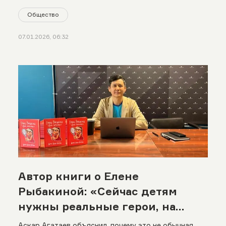
Общество
07.01.2026, 06:32
Автор книги о Елене
Рыбакиной: «Сейчас детям
нужны реальные герои, на
которых можно равняться»
Аскар Агатаев объяснил, почему это не обычная