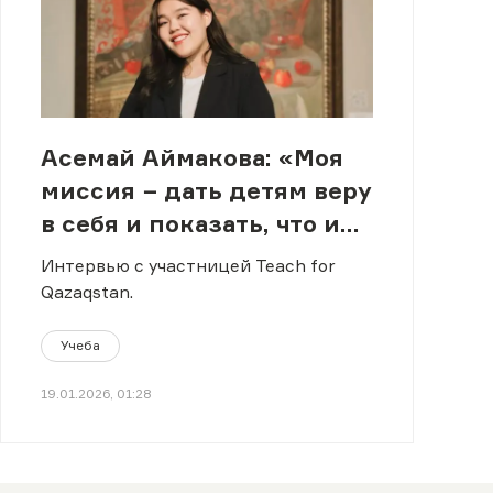
Асемай Аймакова: «Моя
миссия − дать детям веру
в себя и показать, что их
потенциал безграничен»
Интервью с участницей Teach for
Qazaqstan.
Учеба
19.01.2026, 01:28