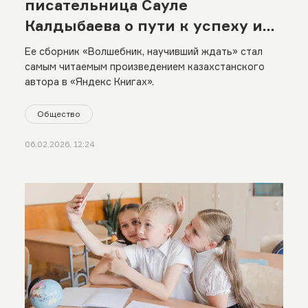
писательница Сауле
Калдыбаева о пути к успеху и
своей самой популярной книге
Ее сборник «Волшебник, научивший ждать» стал
самым читаемым произведением казахстанского
автора в «Яндекс Книгах».
Общество
06.02.2026, 12:24