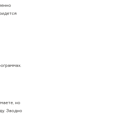
менно
придется
рограммах.
умаете, но
ду. Заодно