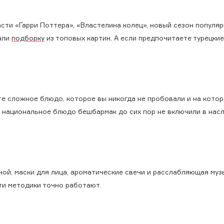
части «Гарри Поттера», «Властелина колец», новый сезон популя
рали
подборку
из топовых картин. А если предпочитаете турецкие
е сложное блюдо, которое вы никогда не пробовали и на котор
е национальное блюдо бешбармак до сих пор не включили в нас
ой, маски для лица, ароматические свечи и расслабляющая музы
Эти методики точно работают.