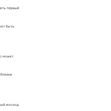
дать первый
жет быть
то может
 близка
вый восход