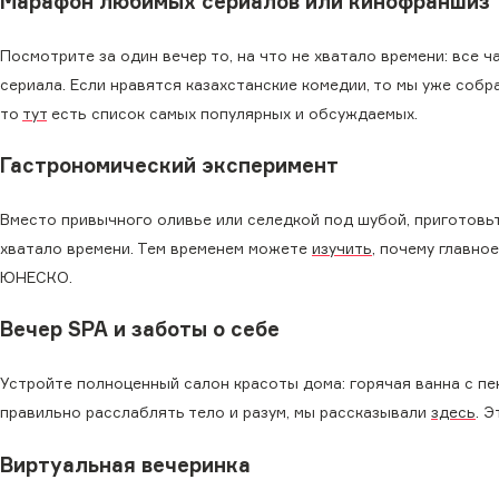
Марафон любимых сериалов или кинофраншиз
Посмотрите за один вечер то, на что не хватало времени: все 
сериала. Если нравятся казахстанские комедии, то мы уже соб
то
тут
есть список самых популярных и обсуждаемых.
Гастрономический эксперимент
Вместо привычного оливье или селедкой под шубой, приготовьт
хватало времени. Тем временем можете
изучить
, почему главно
ЮНЕСКО.
Вечер SPA и заботы о себе
Устройте полноценный салон красоты дома: горячая ванна с пен
правильно расслаблять тело и разум, мы рассказывали
здесь
. 
Виртуальная вечеринка