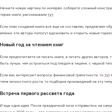
Начните новую картину по номерам, соберите сложный конструк
тираж книги, рассказывали
тут
.
Если план создания книги все еще не составлен, предлагаем о
именно эти авторы помогут вдохновить и открыть новые гориз
Новый год за чтением книг
Если предпочитаете не писать книги, а читать других авторов
быть лучше, чем устроиться под пледом в тишине, с чашкой теп
Если вас интересуют вопросы финансовой грамотности, то
тут
е
тема личностного роста, то подборка произведений на эту тем
Встреча первого рассвета года
И еще одна идея. После праздничной ночи отправьтесь на саму
солнца в 2026 году — это символичное и вдохновляющее начал