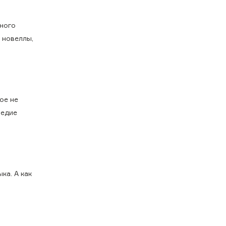
рного
 новеллы,
ое не
ледие
ка. А как