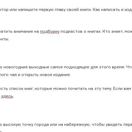
тор или напишите первую главу своей книги. Как написать и из
братить внимание на
подборку
подкастов о книгах. Кто знает, мо
онты.
, то новогодние выходные самое подходящее для этого время. Ч
лого чая и открыть новое издание.
сть список книг, которые можно почитать на эту тему. Если вам
у
здесь
.
ю высокую точку города или на набережную, чтобы увидеть пер
о.