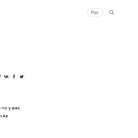
Рус
-то у вас
h.kz