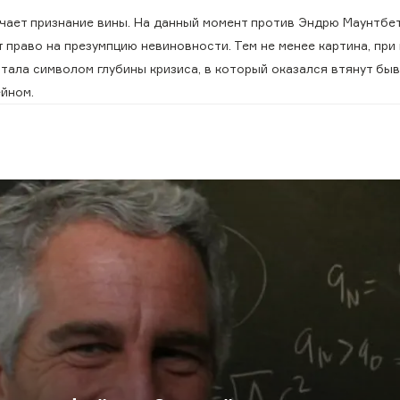
ачает признание вины. На данный момент против Эндрю Маунтбе
 право на презумпцию невиновности. Тем не менее картина, при
тала символом глубины кризиса, в который оказался втянут быв
йном.