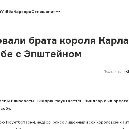
а
Учёба
Карьера
Отношения
али брата короля Карла I
жбе с Эпштейном
Поделиться
:
олевы Елизаветы II Эндрю Маунтбеттен-Виндзор был аресто
собу.
рю Маунтбеттен-Виндзор, ранее лишенный всех королевских тит