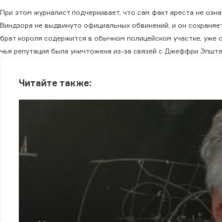
При этом журналист подчеркивает, что сам факт ареста не озн
Виндзора не выдвинуто официальных обвинений, и он сохраняет
брат короля содержится в обычном полицейском участке, уже с
чья репутация была уничтожена из-за связей с Джеффри Эпште
Читайте также: