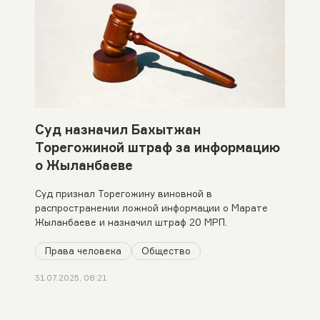
Суд назначил Бахытжан
Торегожиной штраф за информацию
о Жыланбаеве
Cуд признал Торегожину виновной в
распространении ложной информации о Марате
Жыланбаеве и назначил штраф 20 МРП.
Права человека
Общество
31.07.2025, 08:21