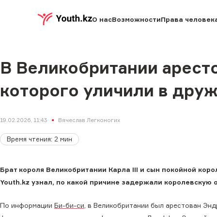
О нас
Возможности
Права человек
В Великобритании арестов
которого уличили в дру
19.02.2026, 11:43
Вячеслав Легконогих
Время чтения
:
2
мин
Брат короля Великобритании Карла III и сын покойной кор
Youth.kz узнал, по какой причине задержали королевскую о
По информации
Би-би-си
, в Великобритании был арестован Энд