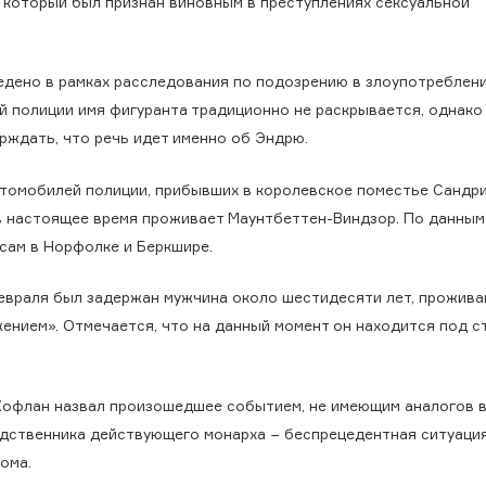
 который был признан виновным в преступлениях сексуальной
едено в рамках расследования по подозрению в злоупотреблен
полиции имя фигуранта традиционно не раскрывается, однако 
ждать, что речь идет именно об Эндрю.
втомобилей полиции, прибывших в королевское поместье Сандри
в настоящее время проживает Маунтбеттен-Виндзор. По данным
сам в Норфолке и Беркшире.
февраля был задержан мужчина около шестидесяти лет, прожив
нием». Отмечается, что на данный момент он находится под ст
Кофлан назвал произошедшее событием, не имеющим аналогов 
родственника действующего монарха − беспрецедентная ситуаци
ома.