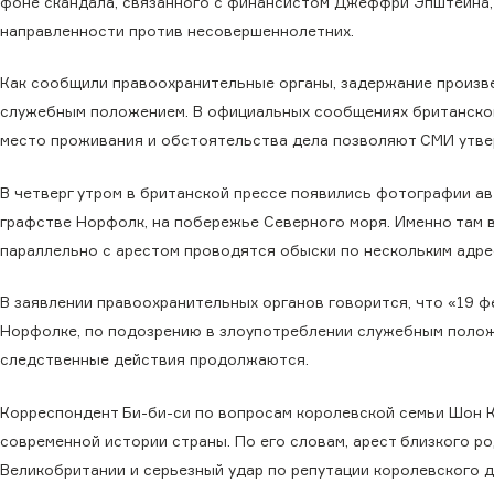
фоне скандала, связанного с финансистом Джеффри Эпштейна,
направленности против несовершеннолетних.
Как сообщили правоохранительные органы, задержание произв
служебным положением. В официальных сообщениях британской 
место проживания и обстоятельства дела позволяют СМИ утвер
В четверг утром в британской прессе появились фотографии а
графстве Норфолк, на побережье Северного моря. Именно там 
параллельно с арестом проводятся обыски по нескольким адре
В заявлении правоохранительных органов говорится, что «19 
Норфолке, по подозрению в злоупотреблении служебным положе
следственные действия продолжаются.
Корреспондент Би-би-си по вопросам королевской семьи Шон 
современной истории страны. По его словам, арест близкого 
Великобритании и серьезный удар по репутации королевского д