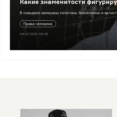
Какие знаменитости фигурир
В скандале замешаны политики, бизнесмены и артист
Права человека
04.02.2026, 09:28