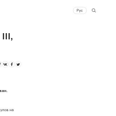
Рус
II,
ван.
улов на