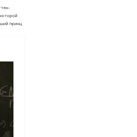
ттен-
 которой
ший принц,