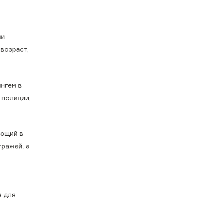
ии
возраст,
нгем в
 полиции,
ающий в
ражей, а
в
я для