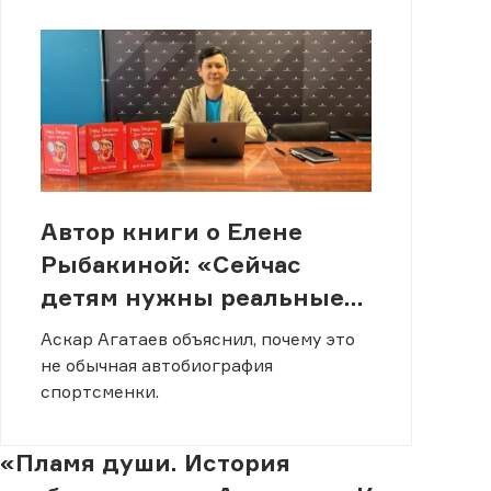
Автор книги о Елене
Рыбакиной: «Сейчас
детям нужны реальные
герои, на которых можно
Аскар Агатаев объяснил, почему это
равняться»
не обычная автобиография
спортсменки.
«Пламя души. История