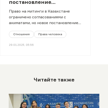
постановление
Конституционного Суда?
Право на митинги в Казахстане
ограничено согласованиями с
акиматами, но новое постановление
частично решает проблему.
Отношения
Права человека
29.01.2025, 05:56
Читайте также