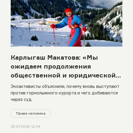
Карлыгаш Макатова: «Мы
ожидаем продолжения
общественной и юридической
борьбы за Кок-Жайляу»
Экоактивисты объяснили, почему вновь выступают
против горнолыжного курорта и чего добиваются
через суд.
Права человека
30.07.2026, 12:24