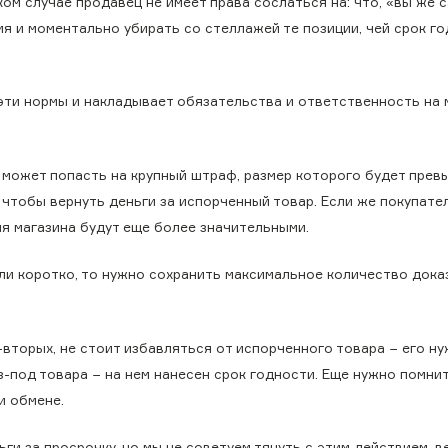
ом случае продавец не имеет права сослаться на: что, «вы же 
ия и моментально убирать со стеллажей те позиции, чей срок г
эти нормы и накладывает обязательства и ответственность на 
то может попасть на крупный штраф, размер которого будет пре
, чтобы вернуть деньги за испорченный товар. Если же покупате
ля магазина будут еще более значительными.
ли коротко, то нужно сохранить максимальное количество дока
-вторых, не стоит избавляться от испорченного товара − его н
з-под товара − на нем нанесен срок годности. Еще нужно помнит
и обмене.
ьги за просрочку, но мы не советуем тянуть с этим действием, в