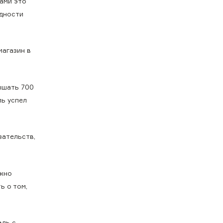
сами это
одности
магазин в
вышать 700
ль успел
зательств,
ужно
ь о том,
едь с