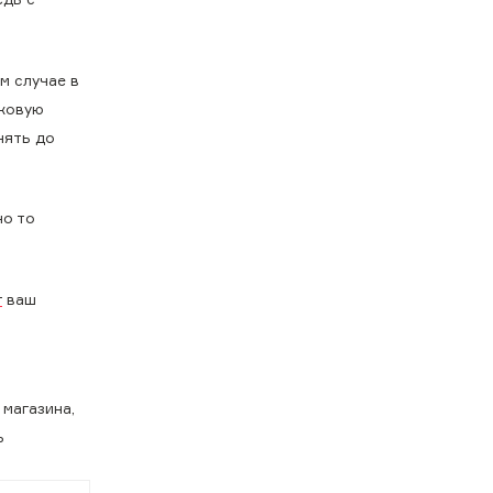
м случае в
иковую
нять до
но то
т
ваш
 магазина,
ь