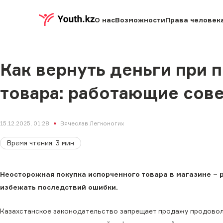
О нас
Возможности
Права человек
Как вернуть деньги при 
товара: работающие сов
15.12.2025, 01:28
Вячеслав Легконогих
Время чтения
:
3
мин
Неосторожная покупка испорченного товара в магазине − 
избежать последствий ошибки.
Казахстанское законодательство запрещает продажу продовол