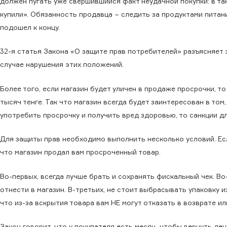
должен пугать уже свершившийся факт неудачной покупки: в так
купили». Обязанность продавца − следить за продуктами питан
подошел к концу.
32-я статья Закона «О защите прав потребителей» разъясняет 
случае нарушения этих положений.
Более того, если магазин будет уличен в продаже просрочки, 
тысяч тенге. Так что магазин всегда будет заинтересован в том
употребить просрочку и получить вред здоровью, то санкции д
Для защиты прав необходимо выполнить несколько условий. Ес
что магазин продал вам просроченный товар.
Во-первых, всегда лучше брать и сохранять фискальный чек. Во
отнести в магазин. В-третьих, не стоит выбрасывать упаковку и
что из-за вскрытия товара вам НЕ могут отказать в возврате ил
Закон говорит, что у покупателя есть месяц, чтобы вернуть ден