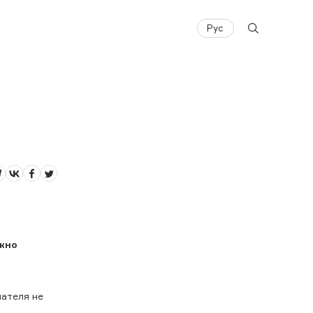
Рус
ожно
пателя не