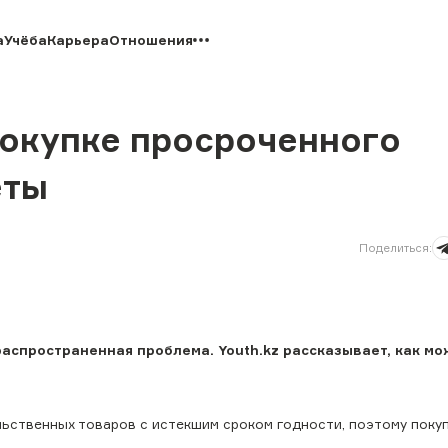
а
Учёба
Карьера
Отношения
покупке просроченного
еты
Поделиться
:
распространенная проблема. Youth.kz рассказывает, как м
ьственных товаров с истекшим сроком годности, поэтому поку