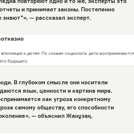
едиа повторяют одно и то же, эксперты это
отчеты и принимает законы. Постепенно
е знают"», — рассказал эксперт.
зотказно
 апелляция к детям. По словам социолога, дети воспринимаютс
его будущего.
юди. В глубоком смысле они носители
даются язык, ценности и картина мира.
оспринимается как угроза конкретному
гроза самому обществу, его способности
околение», — объяснил Жанұзақ.