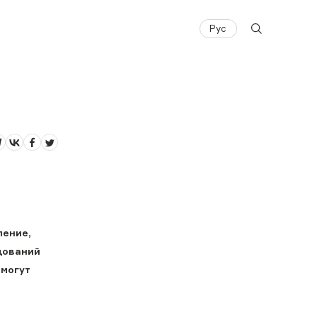
Рус
ление,
дований
 могут