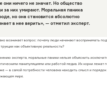
е они ничего не значат. Но общество
и за них умирают. Моральная паника
ироде, но она становится абсолютно
нает в нее верить», — отметил эксперт.
ако возникает вопрос: почему люди начинают воспринимать по
струкции как объективную реальность?
мнению эксперта, моральные паники нельзя объяснить исключит
итическими манипуляциями или работой медиа. Их корни лежат 
бже — в самой потребности человека находить смысл и порядок
ужающем мире.