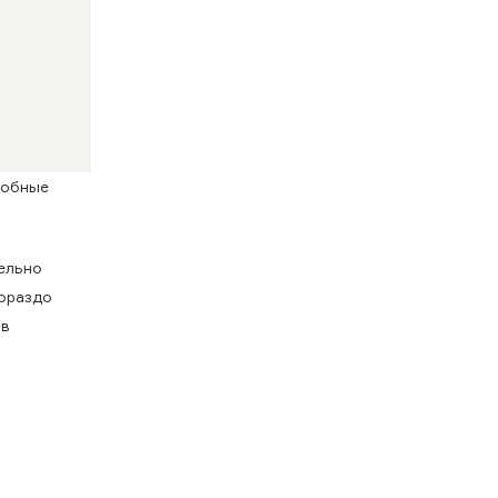
добные
ельно
гораздо
 в