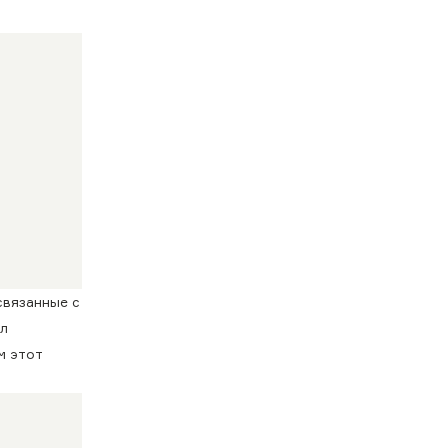
связанные с
ал
м этот