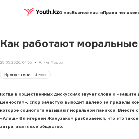
О нас
Возможности
Права человек
Как работают моральные
28.05.2026, 04:33
Алина Мороз
Время чтения
:
3
мин
Когда в общественных дискуссиях звучат слова о «защите
ценностям», спор зачастую выходит далеко за пределы ко
которое социологи называют моральной паникой. Вместе с
«Алаш» Әлімгереем Жанұзаком разбираемся, что это такое,
затрагивать все общество.