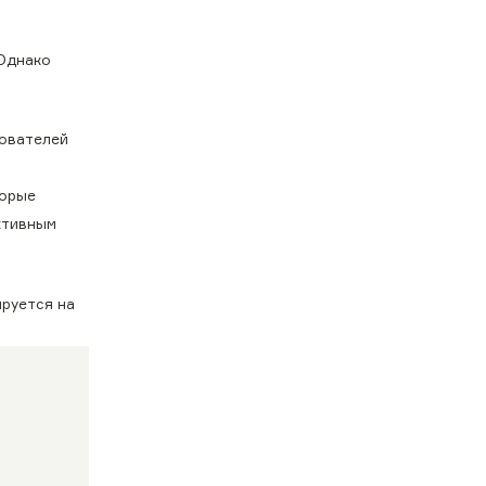
 Однако
дователей
торые
ктивным
ируется на