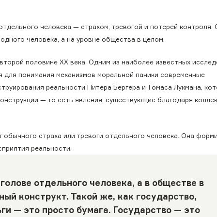
отдельного человека — страхом, тревогой и потерей контроля.
 одного человека, а на уровне общества в целом.
 второй половине XX века. Одним из наиболее известных иссле
мя для понимания механизмов моральной паники современные
труирования реальности Питера Бергера и Томаса Лукмана, ко
онструкции — то есть явления, существующие благодаря колле
т обычного страха или тревоги отдельного человека. Она форм
сприятия реальности.
голове отдельного человека, а в обществе в
ный конструкт. Такой же, как государство,
ги — это просто бумага. Государство — это