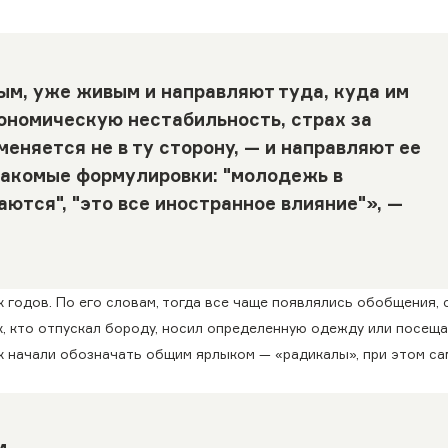
ым, уже живым и направляют туда, куда им
ономическую нестабильность, страх за
еняется не в ту сторону, — и направляют ее
накомые формулировки: "молодежь в
ются", "это все иностранное влияние"», —
 годов. По его словам, тогда все чаще появлялись обобщения, 
х, кто отпускал бороду, носил определенную одежду или посещ
х начали обозначать общим ярлыком — «радикалы», при этом са