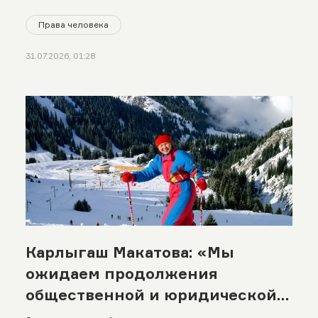
Права человека
31.07.2026, 01:28
Карлыгаш Макатова: «Мы
ожидаем продолжения
общественной и юридической
борьбы за Кок-Жайляу»