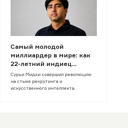
Самый молодой
миллиардер в мире: как
22-летний индиец
заработал $2,2 млрд с
Сурьи Мидхи совершил революцию
помощью нейросетей
на стыке рекрутинга и
искусственного интеллекта.