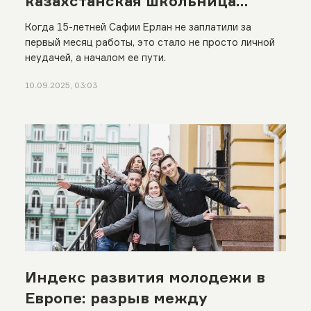
казахстанская школьница
создала мобильное
Когда 15-летней Сафии Ерлан не заплатили за
приложение для сверстников
первый месяц работы, это стало не просто личной
неудачей, а началом ее пути.
по поиску работы
10.09.2025, 03:03
Индекс развития молодежи в
Европе: разрыв между