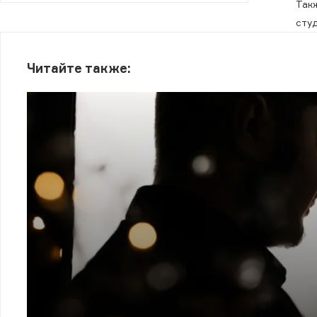
Такж
сту
Читайте также: