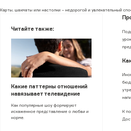
Карты, шахматы или настолки – недорогой и увлекательный спо
Пр
Читайте также:
Под
урок
пре
Ка
Ино
бюд
Какие паттерны отношений
утре
навязывает телевидение
напи
Как популярные шоу формируют
К п
искаженное представление о любви и
норме.
Дос