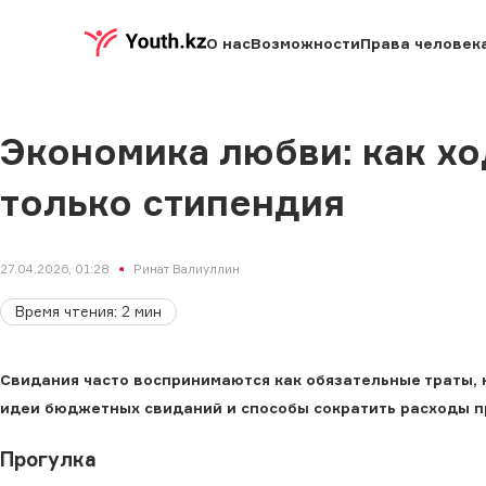
О нас
Возможности
Права человек
Экономика любви: как ход
только стипендия
27.04.2026, 01:28
Ринат Валиуллин
Время чтения
:
2
мин
Свидания часто воспринимаются как обязательные траты, 
идеи бюджетных свиданий и способы сократить расходы пр
Прогулка