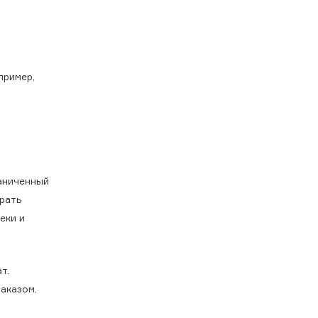
пример,
аниченный
брать
еки и
т.
аказом.