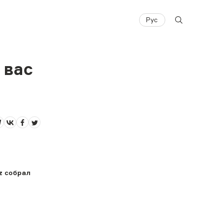
Рус
 вас
z собрал