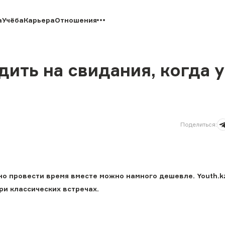
а
Учёба
Карьера
Отношения
ить на свидания, когда у
Поделиться
:
но провести время вместе можно намного дешевле. Youth.k
и классических встречах.