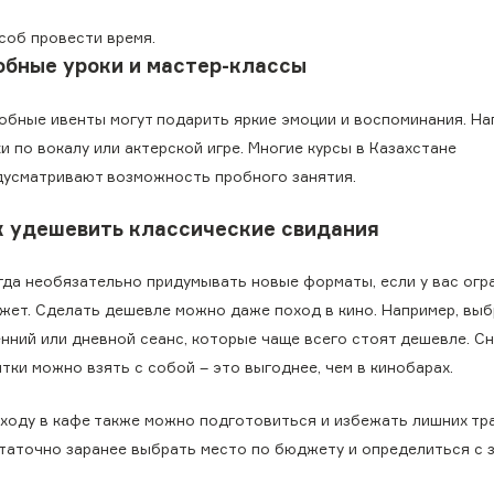
соб провести время.
обные уроки и мастер-классы
обные ивенты могут подарить яркие эмоции и воспоминания. На
и по вокалу или актерской игре. Многие курсы в Казахстане
дусматривают возможность пробного занятия.
к удешевить классические свидания
гда необязательно придумывать новые форматы, если у вас огр
жет. Сделать дешевле можно даже поход в кино. Например, вы
нний или дневной сеанс, которые чаще всего стоят дешевле. Сн
тки можно взять с собой – это выгоднее, чем в кинобарах.
оходу в кафе также можно подготовиться и избежать лишних тра
таточно заранее выбрать место по бюджету и определиться с з