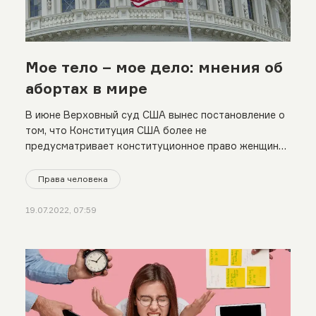
Мое тело – мое дело: мнения об
абортах в мире
В июне Верховный суд США вынес постановление о
том, что Конституция США более не
предусматривает конституционное право женщин
на прерывание беременности по своему желанию и
передал тем самым каждому штату автономность в
Права человека
этом вопросе
19.07.2022, 07:59