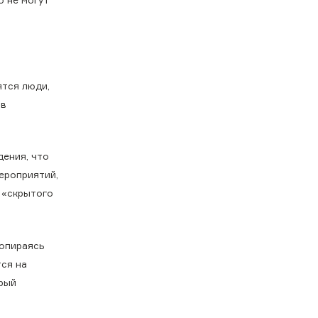
ятся люди,
ив
дения, что
ероприятий,
и «скрытого
 опираясь
тся на
орый