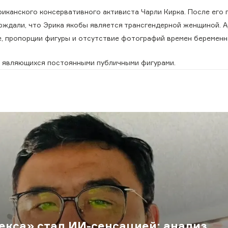
риканского консервативного активиста Чарли Кирка. После его 
ерждали, что Эрика якобы является трансгендерной женщиной. 
е, пропорции фигуры и отсутствие фотографий времен беремен
е являющихся постоянными публичными фигурами.
екса» стал ИИ-сенсацией: анализ