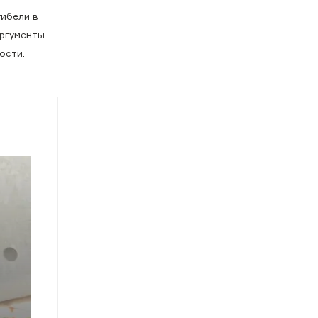
гибели в
Аргументы
ности.