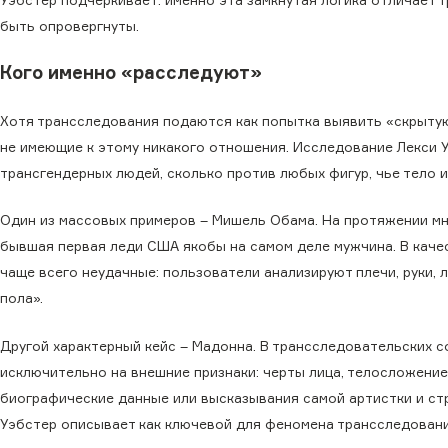
быть опровергнуты.
Кого именно «расследуют»
Хотя трансследования подаются как попытка выявить «скрытую
не имеющие к этому никакого отношения. Исследование Лекси 
трансгендерных людей, сколько против любых фигур, чье тело 
Один из массовых примеров – Мишель Обама. На протяжении мн
бывшая первая леди США якобы на самом деле мужчина. В каче
чаще всего неудачные: пользователи анализируют плечи, руки, 
пола».
Другой характерный кейс – Мадонна. В трансследовательских 
исключительно на внешние признаки: черты лица, телосложение
биографические данные или высказывания самой артистки и ст
Уэбстер описывает как ключевой для феномена трансследовани