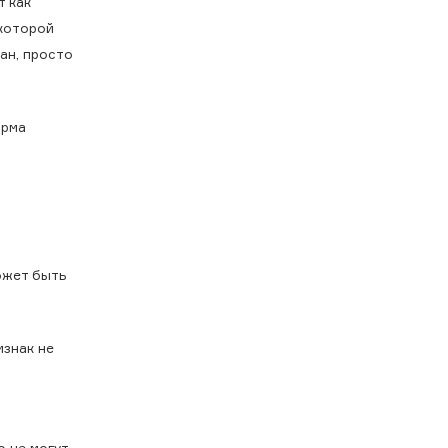
т как
 которой
ан, просто
орма
ожет быть
изнак не
о не могут