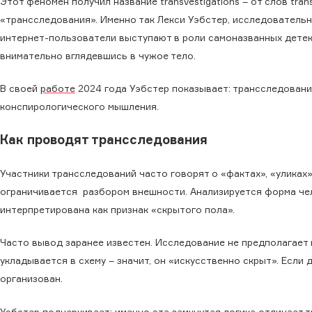
Этот феномен получил название transvestigations – от слов tran
«трансследования». Именно так Лекси Уэбстер, исследовательн
интернет-пользователи выступают в роли самоназванных детек
внимательно вглядевшись в чужое тело.
В своей
работе
2024 года Уэбстер показывает: трансследования
конспирологического мышления.
Как проводят трансследования
Участники трансследований часто говорят о «фактах», «уликах»
ограничивается разбором внешности. Анализируется форма чел
интерпретирована как признак «скрытого пола».
Часто вывод заранее известен. Исследование не предполагает
укладывается в схему – значит, он «искусственно скрыт». Если
организован.
Уэбстер подчеркивает: именно эта замкнутая логика отличает 