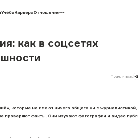
а
Учёба
Карьера
Отношения
ия: как в соцсетях
ешности
Поделиться
:
й», которые не имеют ничего общего ни с журналистикой, 
не проверяют факты. Они изучают фотографии и видео пуб