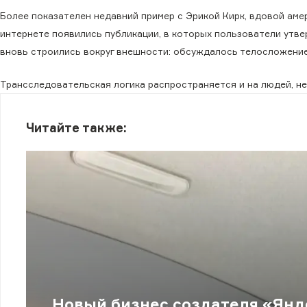
Более показателен недавний пример с Эрикой Кирк, вдовой аме
интернете появились публикации, в которых пользователи утв
вновь строились вокруг внешности: обсуждалось телосложени
Трансследовательская логика распространяется и на людей, н
Читайте также:
Новый бизнес создателя «Янд