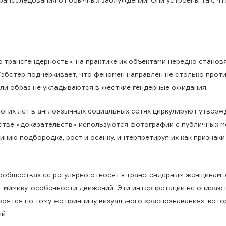
 трансгендерность», на практике их объектами нередко станов
Уэбстер подчеркивает, что феномен направлен не столько прот
или образ не укладываются в жесткие гендерные ожидания.
огих лет в англоязычных социальных сетях циркулируют утверж
стве «доказательств» используются фотографии с публичных м
линию подбородка, рост и осанку, интерпретируя их как признак
сообществах ее регулярно относят к трансгендерным женщинам,
, мимику, особенности движений. Эти интерпретации не опираю
роятся по тому же принципу визуального «распознавания», кот
й.