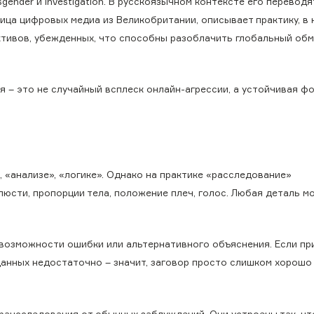
sgender и investigation. В русскоязычном контексте его переводя
ица цифровых медиа из Великобритании, описывает практику, в
тивов, убежденных, что способны разоблачить глобальный обм
 – это не случайный всплеск онлайн-агрессии, а устойчивая ф
, «анализе», «логике». Однако на практике «расследование»
юсти, пропорции тела, положение плеч, голос. Любая деталь м
 возможности ошибки или альтернативного объяснения. Если пр
 данных недостаточно – значит, заговор просто слишком хорошо
трансследования от обычных заблуждений. Они устроены так, чт