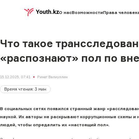
О нас
Возможности
Права человек
Что такое трансследован
«распознают» пол по вн
15.12.2025, 07:41
Ринат Валиуллин
Время чтения
:
3
мин
В социальных сетях появился странный жанр «расследовани
наукой. Их авторы не раскрывают коррупционные схемы и 
людей, чтобы определить их «настоящий пол».