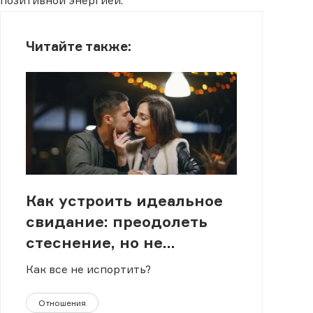
позитивной энергией.
Читайте также:
Как устроить идеальное
свидание: преодолеть
стеснение, но не
нарушить личные
Как все не испортить?
границы
Отношения