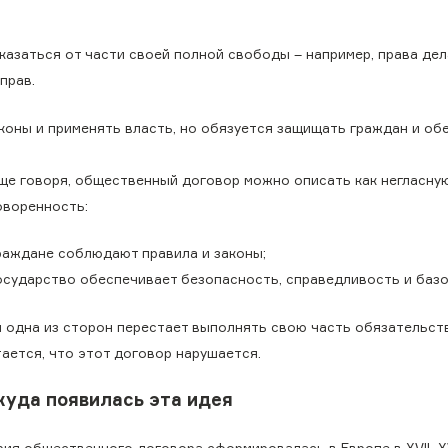
азаться от части своей полной свободы – например, права дел
прав.
аконы и применять власть, но обязуется защищать граждан и об
ще говоря, общественный договор можно описать как негласну
оворенность:
раждане соблюдают правила и законы;
осударство обеспечивает безопасность, справедливость и базо
и одна из сторон перестает выполнять свою часть обязательств
ается, что этот договор нарушается.
куда появилась эта идея