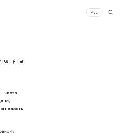
Рус
– часто
дане,
ают власть
ловному