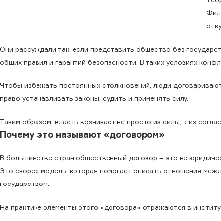
Теор
Фил
отк
Они рассуждали так: если представить общество без государст
общих правил и гарантий безопасности. В таких условиях конф
Чтобы избежать постоянных столкновений, люди договариваютс
право устанавливать законы, судить и применять силу.
Таким образом, власть возникает не просто из силы, а из согла
Почему это называют «договором»
В большинстве стран общественный договор – это не юридичес
Это скорее модель, которая помогает описать отношения меж
государством.
На практике элементы этого «договора» отражаются в институт