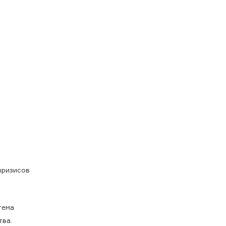
кризисов
тема
тва.