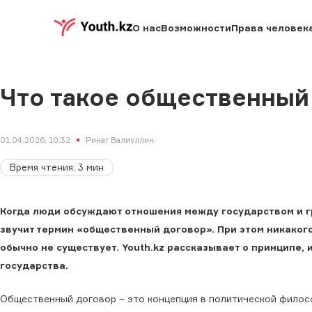
О нас
Возможности
Права человек
Что такое общественный
01.04.2026, 10:32
Ринат Валиуллин
Время чтения
:
3
мин
Когда люди обсуждают отношения между государством и гр
звучит термин «общественный договор». При этом никаког
обычно не существует. Youth.kz рассказывает о принципе,
государства.
Общественный договор – это концепция в политической филос