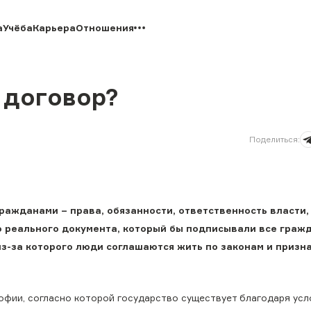
а
Учёба
Карьера
Отношения
 договор?
Поделиться
:
ажданами – права, обязанности, ответственность власти, 
о реального документа, который бы подписывали все граж
 из-за которого люди соглашаются жить по законам и призн
офии, согласно которой государство существует благодаря ус