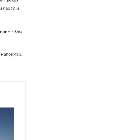
II веках.
власти и
нии» – без
 например,