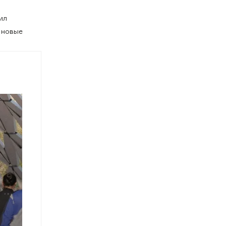
ил
 новые