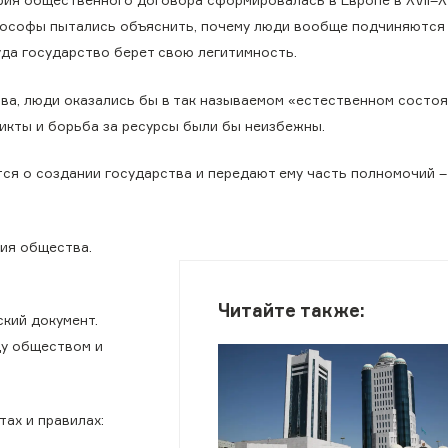
ия общественного договора сформировалась в Европе в XVII–XVI
ософы пытались объяснить, почему люди вообще подчиняются 
уда государство берет свою легитимность.
ва, люди оказались бы в так называемом «естественном состоя
ликты и борьба за ресурсы были бы неизбежны.
я о создании государства и передают ему часть полномочий –
сия общества.
Читайте также:
кий документ.
ду обществом и
ах и правилах: