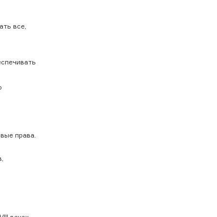
ать все,
еспечивать
ю
вые права.
,