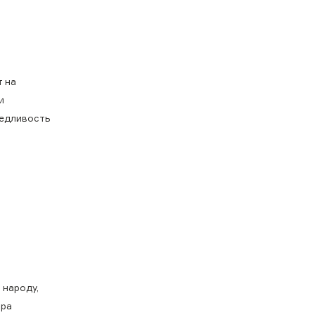
т на
и
ведливость
 народу,
ора