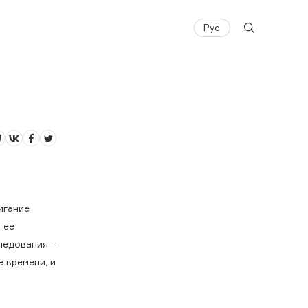
Рус
игание
 ее
следования –
е времени, и