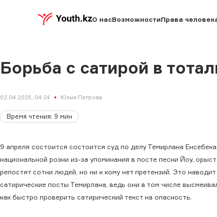
О нас
Возможности
Права человек
Борьба с сатирой в тота
02.04.2025, 04:24
Юлия Петрова
Время чтения
:
9
мин
9 апреля состоится состоится суд по делу Темирлана Енсебека
национальной розни из-за упоминания в посте песни Йоу, орыст
репостят сотни людей, но ни к кому нет претензий. Это наводи
сатирические посты Темирлана, ведь они в том числе высмеивал
как быстро проверить сатирический текст на опасность.