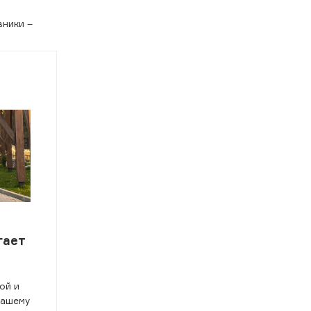
вники –
гает
ой и
нашему