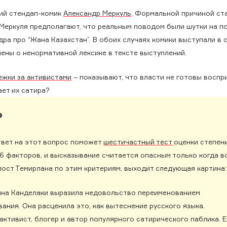
кий стендап-комик
Александр Меркуль
. Формальной причиной ста
 Меркуля предполагают, что реальным поводом были шутки на п
дра про “Жана Казахстан”. В обоих случаях комики выступали в 
лены о ненормативной лексике в тексте выступлений.
ежки за активистами
– показывают, что власти не готовы воспр
ает их сатира?
?
твет на этот вопрос поможет
шестичастный тест
оценки степен
6 факторов, и высказывание считается опасным только когда в
пост Темирлана по этим критериям, выходит следующая картина:
ина Канделаки выразила недовольство переименованием
ания. Она расценила это, как вытеснение русского языка.
активист, блогер и автор популярного сатирического паблика. Е