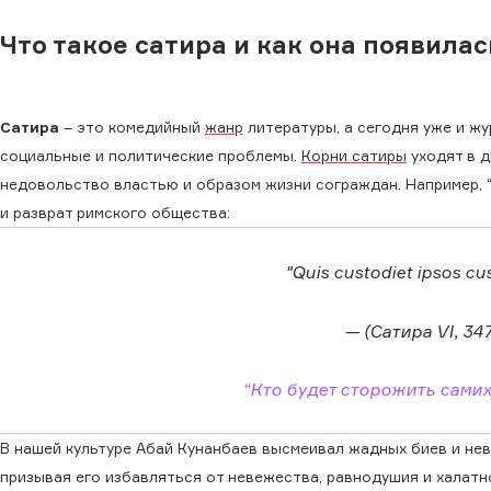
Что такое сатира и как она появилас
Сатира
– это комедийный
жанр
литературы, а сегодня уже и жу
социальные и политические проблемы.
Корни сатиры
уходят в д
недовольство властью и образом жизни сограждан. Например, 
и разврат римского общества:
"Quis custodiet ipsos cu
— (Сатира VI, 347
“Кто будет сторожить сами
В нашей культуре Абай Кунанбаев высмеивал жадных биев и нев
призывая его избавляться от невежества, равнодушия и халат