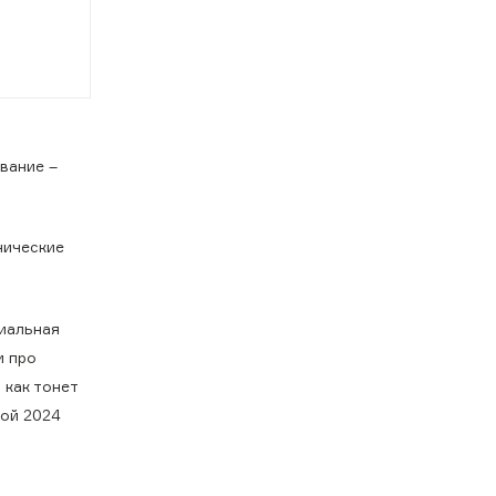
ование –
нические
циальная
и про
 как тонет
ной 2024