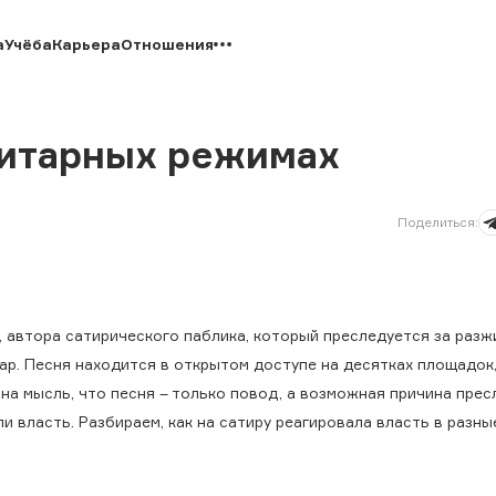
а
Учёба
Карьера
Отношения
литарных режимах
Поделиться
:
, автора сатирического паблика, который преследуется за разж
ар. Песня находится в открытом доступе на десятках площадок,
т на мысль, что песня – только повод, а возможная причина пре
и власть. Разбираем, как на сатиру реагировала власть в разны