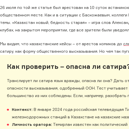
26 июля по той же статье был арестован на 10 суток астанинс
общественном месте. Как и в ситуации с Баскожаевым, коллеги
темы. «Казахстан новый, бедность старая» – игра слов Алексан
клубах, на закрытом мероприятии, где все зрители были уведом
Мы видим, что казахстанские кейсы – от арестов комиков до
сл
сатиру, как форму общественного высказывания. Но чем так пуг
Как проверить – опасна ли сатира
Транслирует ли сатира язык вражды, опасна ли она? Дать о
опасности высказывания, одобренный ООН. Тест учитывает 
большинство из них соблюдены. Если, например, разобрать 
Контекст:
В январе 2024 года российская телеведущая Т
железнодорожных станций в Казахстане на казахские назв
Личность оратора:
Темирлан известен как политический 