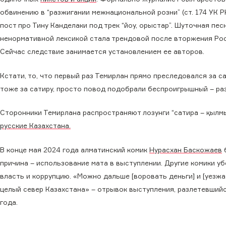
обвинению в “разжигании межнациональной розни” (ст. 174 УК Р
пост про Тину Канделаки под трек “йоу, орыстар”. Шуточная пес
ненормативной лексикой стала трендовой после вторжения Рос
Сейчас следствие занимается установлением ее авторов.
Кстати, то, что первый раз Темирлан прямо преследовался за с
тоже за сатиру, просто повод подобрали беспроигрышный – ра
Сторонники Темирлана распространяют лозунги “сатира – қылмыс
русские Казахстана.
В конце мая 2024 года алматинский комик
Нурасхан Баскожаев
б
причина – использование мата в выступлении. Другие комики у
власть и коррупцию. «Можно дальше [воровать деньги] и [уезжат
целый север Казахстана» – отрывок выступления, разлетевшийс
года.