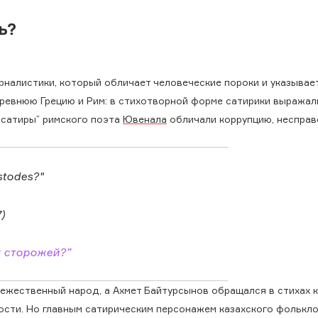
ь?
рналистики, который обличает человеческие пороки и указывае
ревнюю Грецию и Рим: в стихотворной форме сатирики выражал
“сатиры” римского поэта
Ювенала
обличали коррупцию, неспра
stodes?"
)
х сторожей?”
ежественный народ, а Ахмет Байтурсынов обращался в стихах к
ности. Но главным сатирическим персонажем казахского фолькл