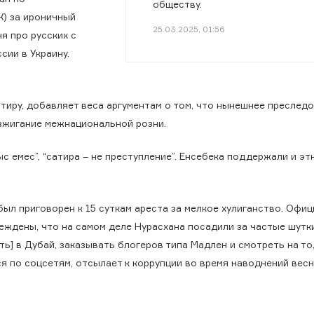
обществу.
К) за ироничный
25.03.2025, 01:56
ня про русских с
сии в Украину.
атиру, добавляет веса аргументам о том, что нынешнее преслед
зжигание межнациональной розни.
 емес”, “сатира – не преступление”. Енсебека поддержали и эт
ыл приговорен к 15 суткам ареста за мелкое хулиганство. Офи
беждены, что на самом деле Нурасхана посадили за частые шутк
ь] в Дубай, заказывать блогеров типа Мадлен и смотреть на то,
я по соцсетям, отсылает к коррупции во время наводнений вес