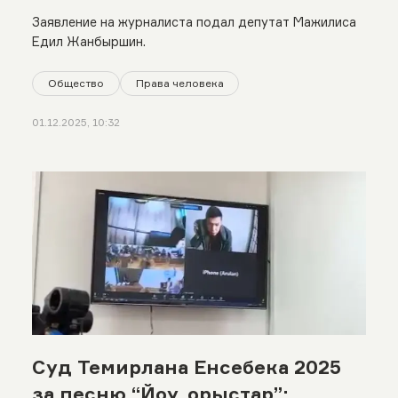
рейтингах свободы слова»:
Заявление на журналиста подал депутат Мажилиса
адвокат о деле Темирлана
Едил Жанбыршин.
Енсебека
Общество
Права человека
01.12.2025, 10:32
Суд Темирлана Енсебека 2025
за песню “Йоу, орыстар”: