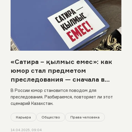
«Cатира – қылмыс емес»: как
юмор стал предметом
преследования — сначала в
России, а затем и в Казахстане
В России юмор становится поводом для
преследования. Разбираемся, повторяет ли этот
сценарий Казахстан.
Карьера
Общество
Права человека
14.04.2025, 09:04