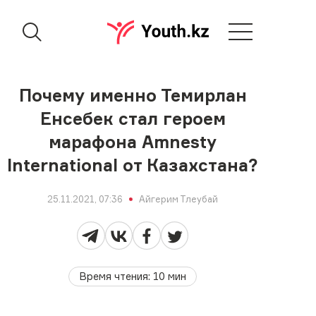
Почему именно Темирлан
Енсебек стал героем
марафона Amnesty
International от Казахстана?
25.11.2021, 07:36
Айгерим Тлеубай
Время чтения
:
10
мин