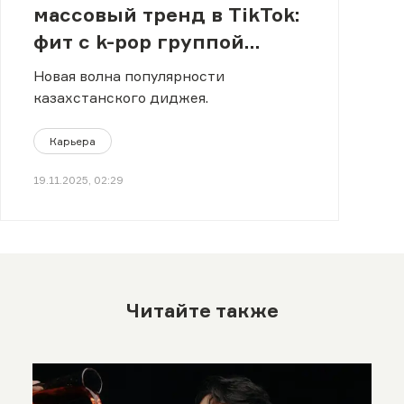
массовый тренд в TikTok:
фит с k-pop группой
завирусился в Сети
Новая волна популярности
казахстанского диджея.
Карьера
19.11.2025, 02:29
Читайте также