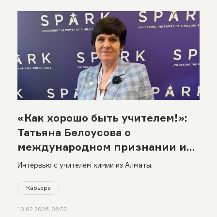
«Как хорошо быть учителем!»:
Татьяна Белоусова о
международном признании и
современных школьниках
Интервью с учителем химии из Алматы.
Карьера
10.02.2026, 06:32