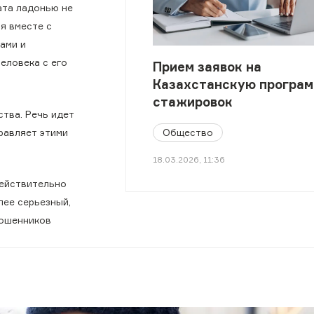
ата ладонью не
я вместе с
ами и
еловека с его
Прием заявок на
Казахстанскую програ
стажировок
тва. Речь идет
Общество
правляет этими
18.03.2026, 11:36
действительно
лее серьезный,
мошенников