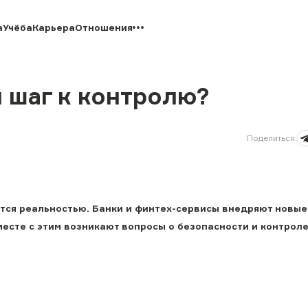
а
Учёба
Карьера
Отношения
 шаг к контролю?
Поделиться
:
ится реальностью. Банки и финтех-сервисы внедряют новы
есте с этим возникают вопросы о безопасности и контроле