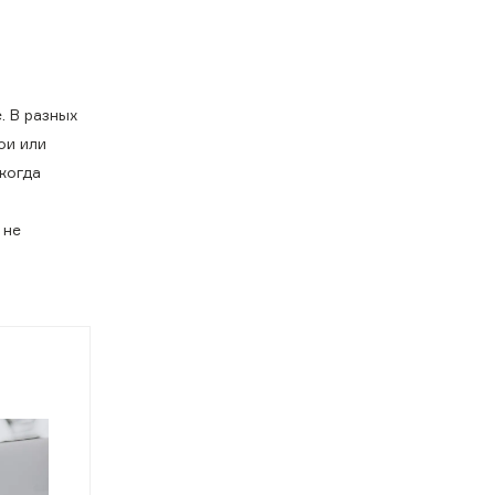
. В разных
ои или
когда
 не