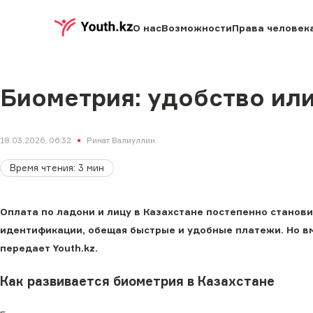
О нас
Возможности
Права человек
Биометрия: удобство или
18.03.2026, 06:32
Ринат Валиуллин
Время чтения
:
3
мин
Оплата по ладони и лицу в Казахстане постепенно станов
идентификации, обещая быстрые и удобные платежи. Но вм
передает Youth.kz.
Как развивается биометрия в Казахстане