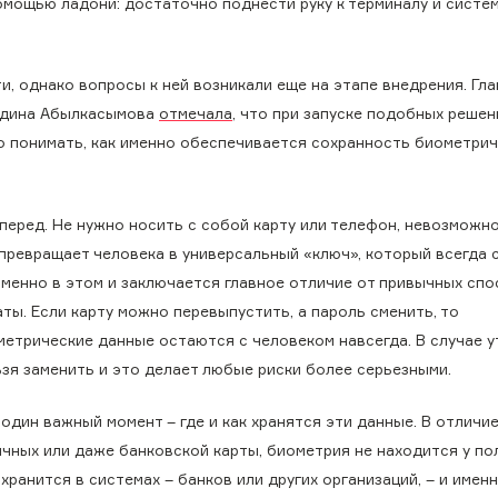
омощью ладони: достаточно поднести руку к терминалу и систе
 однако вопросы к ней возникали еще на этапе внедрения. Гла
Мадина Абылкасымова
отмечала
, что при запуске подобных решен
о понимать, как именно обеспечивается сохранность биометри
вперед. Не нужно носить с собой карту или телефон, невозможн
превращает человека в универсальный «ключ», который всегда с
именно в этом и заключается главное отличие от привычных сп
ты. Если карту можно перевыпустить, а пароль сменить, то
метрические данные остаются с человеком навсегда. В случае у
ьзя заменить и это делает любые риски более серьезными.
один важный момент – где и как хранятся эти данные. В отличие
ичных или даже банковской карты, биометрия не находится у по
хранится в системах – банков или других организаций, – и имен