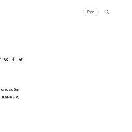
Рус
е способы
 данных,