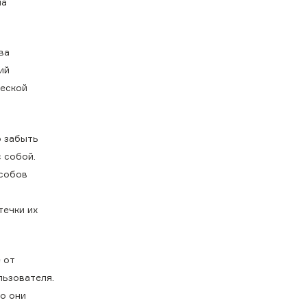
ма
ва
ий
ческой
о забыть
 собой.
особов
течки их
 от
льзователя.
но они