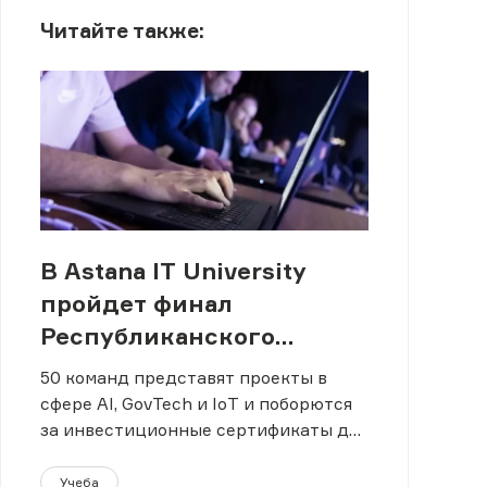
Читайте также:
В Astana IT University
пройдет финал
Республиканского
хакатона для школьников
50 команд представят проекты в
сфере AI, GovTech и IoT и поборются
за инвестиционные сертификаты до
150 тысяч тенге.
Учеба