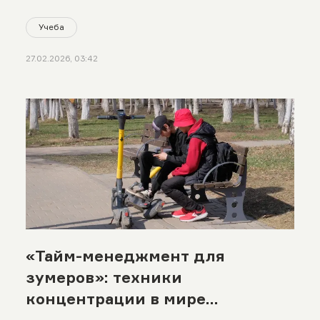
Учеба
27.02.2026, 03:42
«Тайм-менеджмент для
зумеров»: техники
концентрации в мире
бесконечных уведомлений