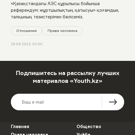
«Қазақстандағы АЭС құрылысы бойынша
референдум: жұртшылықтың қатысуы» қоғамдық
талқының тезистерімен бөлісеміз.
Отношения
Права человека
26.09.2023, 02:00
Подпишитесь на рассылку лучших
материалов «Youth.kz»
Главная
Общество
Права человека
Учёба