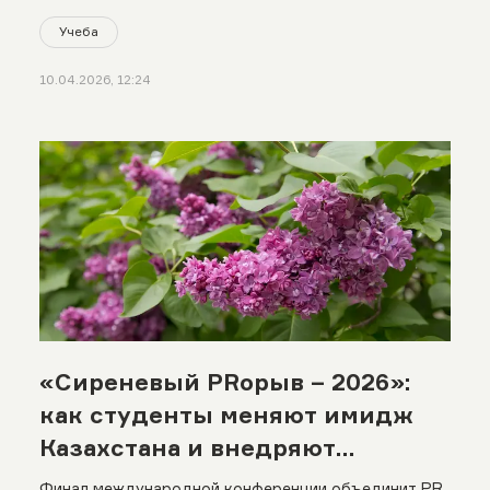
Учеба
10.04.2026, 12:24
«Сиреневый PRорыв – 2026»:
как студенты меняют имидж
Казахстана и внедряют
экологические практики
Финал международной конференции объединит PR,