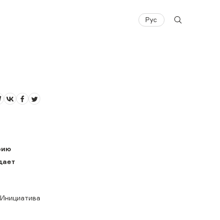
Рус
рию
дает
 Инициатива