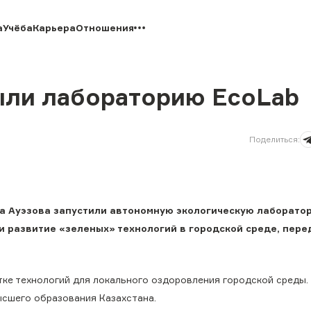
а
Учёба
Карьера
Отношения
рыли лабораторию EcoLab
Поделиться
:
а Ауэзова запустили автономную экологическую лаборато
и развитие «зеленых» технологий в городской среде, пере
тке технологий для локального оздоровления городской среды.
ысшего образования Казахстана.