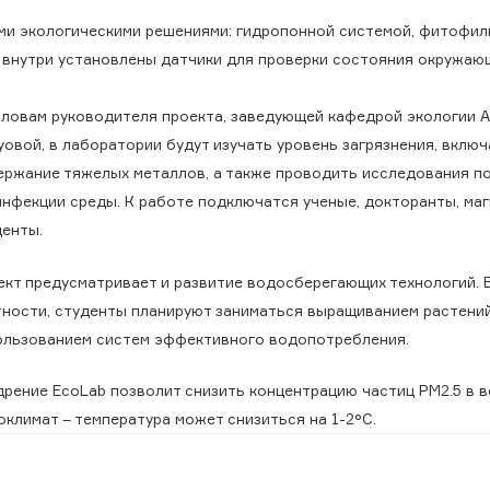
и экологическими решениями: гидропонной системой, фитофил
е внутри установлены датчики для проверки состояния окружаю
словам руководителя проекта, заведующей кафедрой экологии А
овой, в лаборатории будут изучать уровень загрязнения, включ
ержание тяжелых металлов, а также проводить исследования п
инфекции среды. К работе подключатся ученые, докторанты, ма
денты.
ект предусматривает и развитие водосберегающих технологий. 
тности, студенты планируют заниматься выращиванием растений
ользованием систем эффективного водопотребления.
дрение EcoLab позволит снизить концентрацию частиц PM2.5 в в
оклимат – температура может снизиться на 1-2°C.