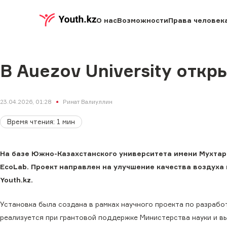
О нас
Возможности
Права человек
В Auezov University отк
23.04.2026, 01:28
Ринат Валиуллин
Время чтения
:
1
мин
На базе Южно-Казахстанского университета имени Мухтар
EcoLab. Проект направлен на улучшение качества воздуха 
Youth.kz.
Установка была создана в рамках научного проекта по разрабо
реализуется при грантовой поддержке Министерства науки и в