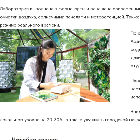
Лаборатория выполнена в форме юрты и оснащена современным
очистки воздуха, солнечными панелями и метеостанцией. Такж
режиме реального времени.
По 
Абду
сод
дез
сту
Про
час
исп
Вне
локальном уровне на 20-30%, а также улучшить городской микр
Читайте также: