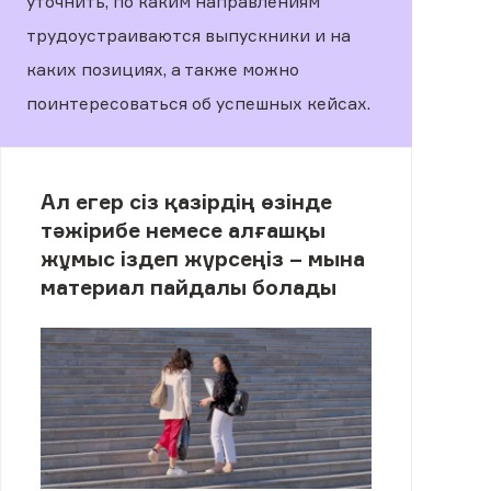
уточнить, по каким направлениям
трудоустраиваются выпускники и на
каких позициях, а также можно
поинтересоваться об успешных кейсах.
Ал егер сіз қазірдің өзінде
тәжірибе немесе алғашқы
жұмыс іздеп жүрсеңіз – мына
материал пайдалы болады