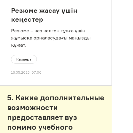
Резюме жасау үшін
кеңестер
Резюме – кез келген тұлға үшін
жұмысқа орналасудағы маңызды
құжат.
Карьера
16.05.2025, 07:06
5. Какие дополнительные
возможности
предоставляет вуз
помимо учебного