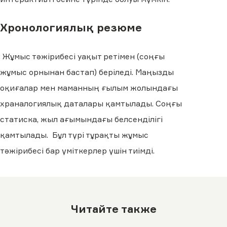
Хронологиялық резюме
Жұмыс тәжірибесі уақыт ретімен (соңғы
жұмыс орнынан бастап) беріледі. Маңызды
оқиғалар мен маманның ғылым жолындағы
храналогиялық даталары қамтылады. Соңғы
статиска, жыл ағымындағы белсенділігі
қамтылады. Бұл түрі тұрақты жұмыс
тәжірибесі бар үміткерлер үшін тиімді.
Читайте также