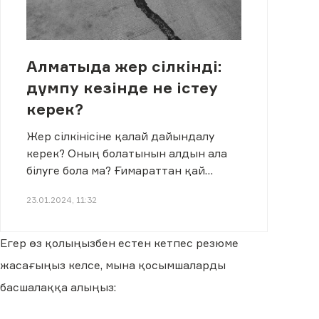
Алматыда жер сілкінді:
дүмпу кезінде не істеу
керек?
Жер сілкінісіне қалай дайындалу
керек? Оның болатынын алдын ала
білуге бола ма? Ғимараттан қай
уақытта шыққан жөн?
23.01.2024, 11:32
Егер өз қолыңызбен естен кетпес резюме
жасағыңыз келсе, мына қосымшаларды
басшалаққа алыңыз: