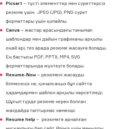
Picsart
– түсті элементтер мен суреттерсіз
резюме үшін. JPEG (JPG), PNG сурет
форматтары үшін қолайлы.
Canva
– жастар арасындағы танымал
шаблондар мен дайын графиканы арқылы
оңай әрі, тез арада резюме жасауға болады.
Ең бастысы PDF, PPTX, MP4, SVG
форматтарында жүктеуге болады.
Resume-Now
– резюмені жасауды
білмесеңіз не, қиналсаңыз бұл сайтта
қадамдармен шаблон арқылы көрсетіледі.
Шұғыл түрде резюме керек болған
жағдайда таптырмас көмекші.
Resume help
– резюмеге арналған
нұсқаулығы бар сайт. Өзіңіз үшін маңызды