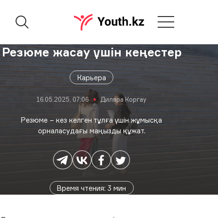
Резюме жасау үшін кеңестер
Карьера
16.05.2025, 07:06
Диляра Коргау
Резюме – кез келген тұлға үшін жұмысқа
орналасудағы маңызды құжат.
Время чтения
:
3
мин