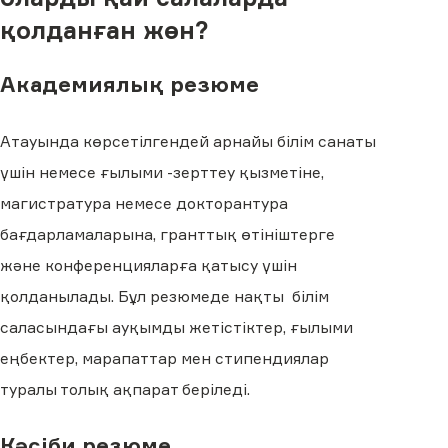
қолданған жөн?
Академиялық резюме
Атауында көрсетілгендей арнайы білім санаты
үшін немесе ғылыми -зерттеу қызметіне,
магистратура немесе докторантура
бағдарламаларына, гранттық өтініштерге
және конференцияларға қатысу үшін
қолданылады. Бұл резюмеде нақты білім
саласындағы ауқымды жетістіктер, ғылыми
еңбектер, марапаттар мен стипендиялар
туралы толық ақпарат беріледі.
Кәсіби резюме