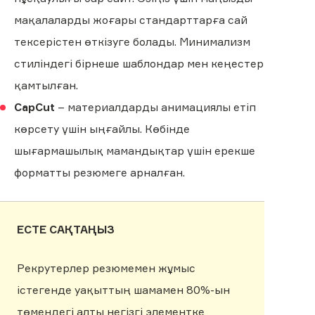
мақалаларды жоғары стандарттарға сай
тексерістен өткізуге болады. Минимализм
стиліндегі бірнеше шаблондар мен кеңестер
қамтылған.
CapCut
– материалдарды анимациялы етіп
көрсету үшін ыңғайлы. Көбінде
шығармашылық мамандықтар үшін ерекше
форматты резюмеге арналған.
ЕСТЕ САҚТАҢЫЗ
Рекрутерлер резюмемен жұмыс
істегенде уақыттың шамамен 80%-ын
төмендегі алты негізгі элементке