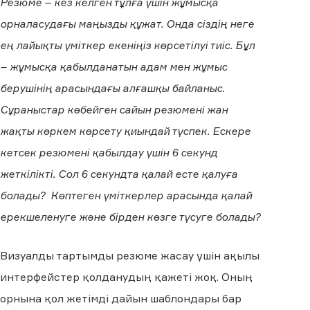
Резюме – кез келген тұлға үшін жұмысқа
орналасудағы маңызды құжат. Онда сіздің неге
ең лайықты үміткер екеніңіз көрсетілуі тиіс. Бұл
– жұмысқа қабылданатын адам мен жұмыс
берушінің арасындағы алғашқы байланыс.
Сұраныстар көбейген сайын резюмені жан
жақты көркем көрсету қиындай түспек. Ескере
кетсек резюмені қабылдау үшін 6 секунд
жеткілікті. Сол 6 секундта қалай есте қалуға
болады? Көптеген үміткерлер арасында қалай
ерекшеленуге және бірден көзге түсуге болады?
Визуалды тартымды резюме жасау үшін ақылы
интерфейстер қолданудың қажеті жоқ. Оның
орнына қол жетімді дайын шаблондары бар