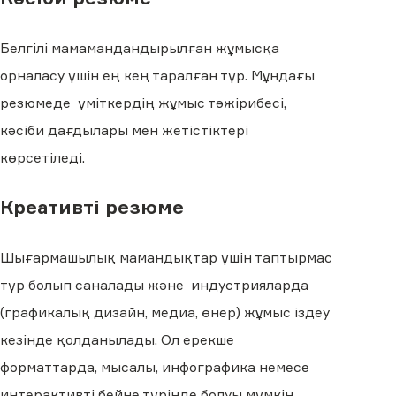
Белгілі мамамандандырылған жұмысқа
орналасу үшін ең кең таралған түр. Мұндағы
резюмеде үміткердің жұмыс тәжірибесі,
кәсіби дағдылары мен жетістіктері
көрсетіледі.
Креативті резюме
Шығармашылық мамандықтар үшін таптырмас
түр болып саналады және индустрияларда
(графикалық дизайн, медиа, өнер) жұмыс іздеу
кезінде қолданылады. Ол ерекше
форматтарда, мысалы, инфографика немесе
интерактивті бейне түрінде болуы мүмкін.