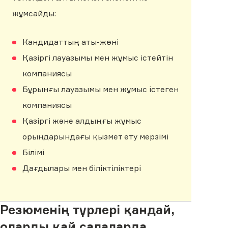
жұмсайды:
Кандидаттың аты-жөні
Қазіргі лауазымы мен жұмыс істейтін
компаниясы
Бұрынғы лауазымы мен жұмыс істеген
компаниясы
Қазіргі және алдыңғы жұмыс
орындарындағы қызмет ету мерзімі
Білімі
Дағдылары мен біліктіліктері
Резюменің түрлері қандай,
оларды қай салаларда