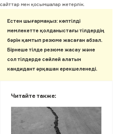
сайттар мен қосымшалар жетерлік.
Естен шығармаңыз: көптілді
мемлекетте қолданыстағы тілдердің
бәрін қамтып резюме жасаған абзал.
Бірнеше тілде резюме жасау және
сол тілдерде сөйлей алатын
кандидант әрқашан ерекшеленеді.
Читайте также: