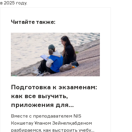
в 2025 году.
Читайте также:
Подготовка к экзаменам:
как все выучить,
приложения для
обучения и техники
Вместе с преподавателем NIS
быстрого запоминания
Кокшетау Ұланом Зейнелқабденом
разбираемся, как выстроить учебу