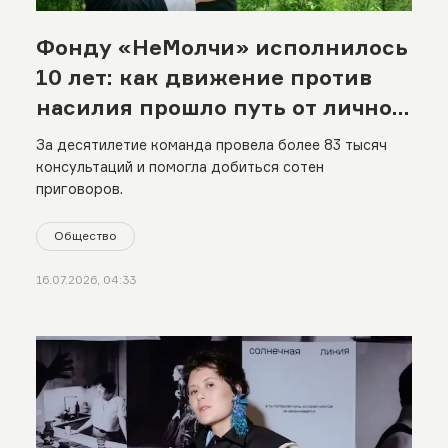
Фонду «НеМолчи» исполнилось
10 лет: как движение против
насилия прошло путь от личной
истории до международной
За десятилетие команда провела более 83 тысяч
сети
консультаций и помогла добиться сотен
приговоров.
Общество
16.07.2026, 04:33