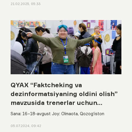
21.02.2025, 05:33
QYAX “Faktcheking va
dezinformatsiyaning oldini olish”
mavzusida trenerlar uchun
intensiv treningga qabul e’lon
Sana: 16–18-avgust Joy: Olmaota, Qozog‘iston
qiladi
05.07.2024, 09:42