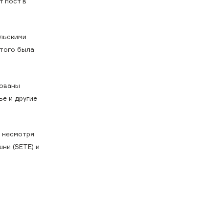
т пост в
льскими
этого была
рованы
ье и другие
, несмотря
ни (SETE) и