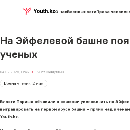
О нас
Возможности
Права человек
На Эйфелевой башне поя
ученых
04.02.2026, 11:43
Ринат Валиуллин
Время чтения
:
2
мин
Власти Парижа объявили о решении увековечить на Эйфел
выгравировать на первом ярусе башни – прямо над именам
Youth.kz.