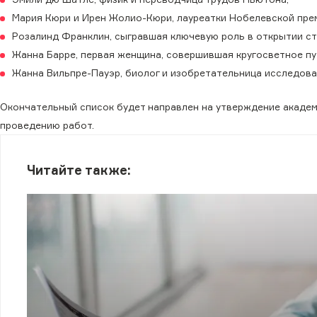
Мария Кюри и Ирен Жолио-Кюри, лауреатки Нобелевской пре
Розалинд Франклин, сыгравшая ключевую роль в открытии с
Жанна Барре, первая женщина, совершившая кругосветное п
Жанна Вильпре-Пауэр, биолог и изобретательница исследова
Окончательный список будет направлен на утверждение академи
проведению работ.
Читайте также: