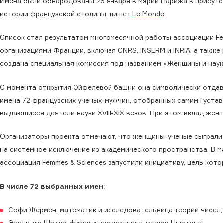
Имена были обнародованы 26 января в мэрии Парижа в присутс
истории французской столицы, пишет
Le Monde
.
Список стал результатом многомесячной работы ассоциации Fe
организациями Франции, включая CNRS, INSERM и INRIA, а такж
создана специальная комиссия под названием «Женщины и наук
С момента открытия Эйфелевой башни она символически отдава
имена 72 французских ученых-мужчин, отобранных самим Густаво
выдающиеся деятели науки XVIII-XIX веков. При этом вклад жен
Организаторы проекта отмечают, что женщины-ученые сыграли
на системное исключение из академического пространства. В м
ассоциация Femmes & Sciences запустили инициативу, цель кото
В числе 72 выбранных имен
:
Софи Жермен, математик и исследовательница теории чисел;
Эмили дю Шатле, физик и переводчица трудов Ньютона;