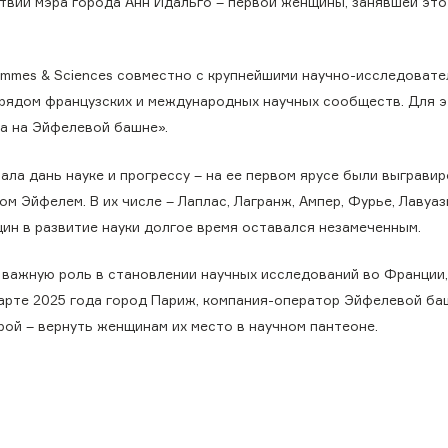
твии мэра города Анн Идальго – первой женщины, занявшей это
mmes & Sciences совместно с крупнейшими научно-исследовате
е рядом французских и международных научных сообществ. Для 
а на Эйфелевой башне».
ла дань науке и прогрессу – на ее первом ярусе были выграви
м Эйфелем. В их числе – Лаплас, Лагранж, Ампер, Фурье, Лавуаз
щин в развитие науки долгое время оставался незамеченным.
 важную роль в становлении научных исследований во Франции
арте 2025 года город Париж, компания-оператор Эйфелевой баш
рой – вернуть женщинам их место в научном пантеоне.