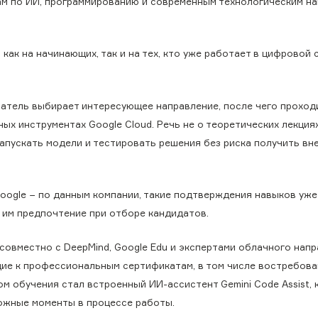
ам по ИИ, программированию и современным технологическим на
как на начинающих, так и на тех, кто уже работает в цифровой 
атель выбирает интересующее направление, после чего проход
х инструментах Google Cloud. Речь не о теоретических лекциях
запускать модели и тестировать решения без риска получить вн
ogle − по данным компании, такие подтверждения навыков уже
 им предпочтение при отборе кандидатов.
овместно с DeepMind, Google Edu и экспертами облачного напр
дущие к профессиональным сертификатам, в том числе востребов
м обучения стал встроенный ИИ-ассистент Gemini Code Assist,
ложные моменты в процессе работы.