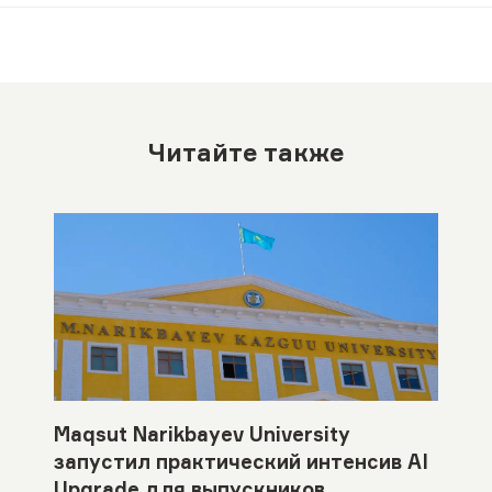
Читайте также
Maqsut Narikbayev University
запустил практический интенсив AI
Upgrade для выпускников