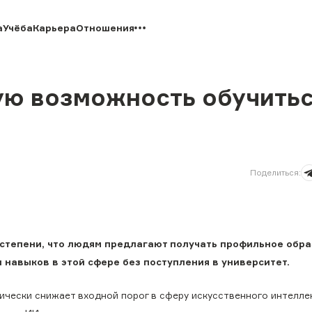
а
Учёба
Карьера
Отношения
ую возможность обучить
Поделиться
:
 степени, что людям предлагают получать профильное обра
и навыков в этой сфере без поступления в университет.
ически снижает входной порог в сферу искусственного интеллек