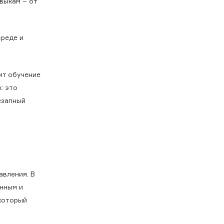
выкам − от
среде и
ит обучение
: это
езапный
авления. В
анным и
 который