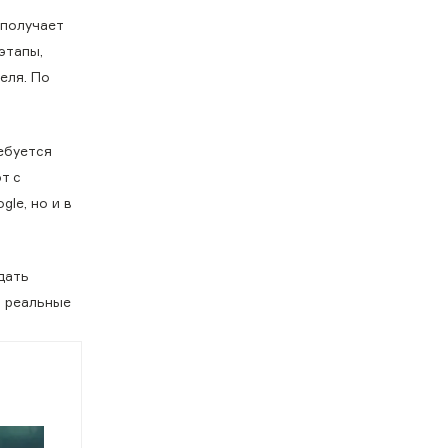
 получает
этапы,
еля. По
ебуется
т с
le, но и в
дать
а реальные