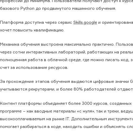
профессий до минимума. Пользователи получают доступ к курс
базового Python до продвинутого машинного обучения.
Платформа доступна через сервис
Skills.google
и ориентирована 
хочет повысить квалификацию.
Механика обучения выстроена максимально практично. Пользов
через сотни интерактивных лабораторий, работающих на реальны
полноценная работа в облачной среде, где можно писать код, 
счет за использование ресурсов.
За прохождение этапов обучения выдаются цифровые значки Go
учитываются рекрутерами, и более 80% работодателей отдают
Контент платформы объединяет более 3000 курсов, созданных с
программе − как вводные материалы «с нуля», так и треки, ве
высокооплачиваемым на рынке IT. Дополнительным инструменто
помогает разбираться в коде, находить ошибки и объяснять с