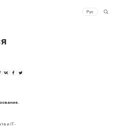
Рус
ся
зование.
та и IT-