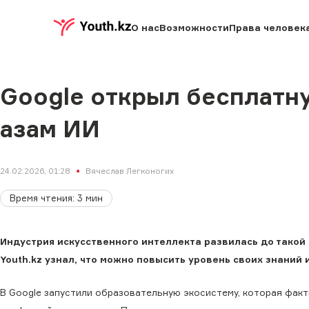
О нас
Возможности
Права человек
Google открыл бесплатн
азам ИИ
24.02.2026, 01:28
Вячеслав Легконогих
Время чтения
:
3
мин
Индустрия искусственного интеллекта развилась до такой
Youth.kz узнал, что можно повысить уровень своих знаний 
В Google запустили образовательную экосистему, которая факт